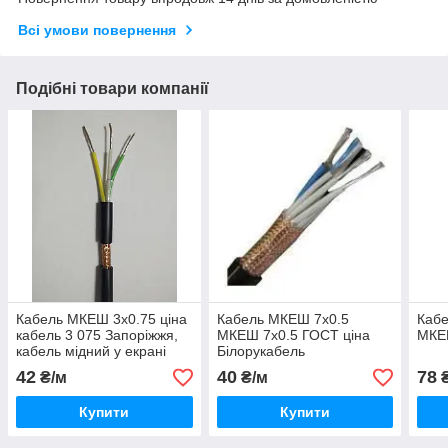
Всі умови повернення
Подібні товари компанії
Кабель МКЕШ 3х0.75 ціна
Кабель МКЕШ 7х0.5
Каб
кабель 3 075 Запоріжжя,
МКЕШ 7х0.5 ГОСТ ціна
МКЕШ
кабель мідний у екрані
Білорукабель
Україна виробництва СВІТ
42
40
78
₴/м
₴/м
₴
ЕЛЕКТРО
Купити
Купити