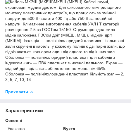
МКЕШ (МКЕШ) Кабелі гнучкі,
екрановані мідним дротом, Для фіксованого міжприладного
монтажу електричних пристроїв, що працюють за змінної
напруги до 500 В частоти 400 Гц або 750 В за постійної
напруги. Кліматичне виготовлення кабелів УХЛ і Т категорії
розміщення 2-5 за ГОСТом 15150. Струмопровідна жила —
мідна калюжена ПЗСом дріт (МКЕШ, МКШ), мідний дріт
(МКШМ). Ізоляція — полівінілхлоридний пластикат, ізольовані
жили скручені в кабель, у кожному поливі є дві парні жили, що
відрізняються кольором один від одного та від інших жил.
Оболонка — полівінілхлоридний пластикат, для кабелів з
індексом «нг» — ПВХ пластикат зниженої пального. Екран —
мідний дріт, щільність обплетення не менш ніж 65%.
Оболонка — полівінілхлоридний пластикат. Кількість жил — 2,
3, 5, 7, 10, 14
Приховати
Характеристики
Основні
Упаковка
Бухта