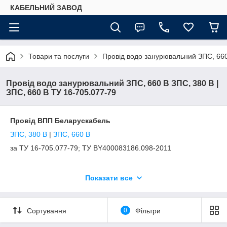
КАБЕЛЬНИЙ ЗАВОД
Товари та послуги
Провід водо занурювальний ЗПС, 660
Провід водо занурювальний ЗПС, 660 В ЗПС, 380 В |
ЗПС, 660 В ТУ 16-705.077-79
Провід ВПП Беларускабель
ЗПС, 380 В
|
ЗПС, 660 В
за ТУ 16-705.077-79; ТУ BY400083186.098-2011
Показати все
ПРИЗНАЧЕННЯ
Для приєднання до електричних мереж на номінальну
Сортування
0
Фільтри
напругу 380 і 660 В змінного струму частотою 50 Гц
водопогружних електродвигунів, довгостроково працюючих у