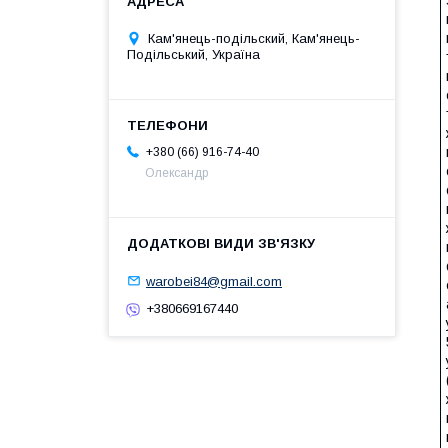
Кам'янець-подільский, Кам'янець-
Подільський, Україна
+380 (66) 916-74-40
Олександр
warobei84@gmail.com
+380669167440