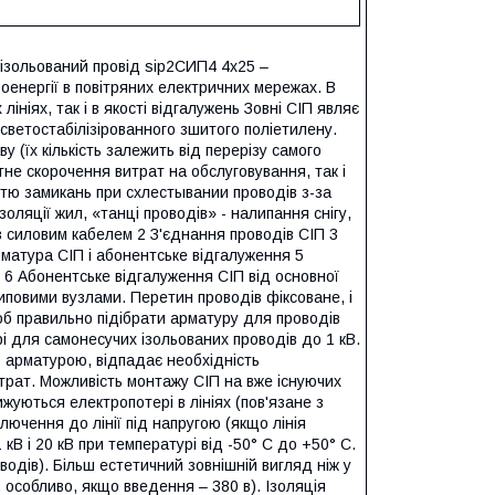
 ізольований провід ѕір2СИП4 4х25 –
оенергії в повітряних електричних мережах. В
ініях, так і в якості відгалужень Зовні СІП являє
 светостабілізірованного зшитого поліетилену.
у (їх кількість залежить від перерізу самого
тне скорочення витрат на обслуговування, так і
істю замикань при схлестывании проводів з-за
оляції жил, «танці проводів» - налипання снігу,
з силовим кабелем 2 З'єднання проводів СІП 3
рматура СІП і абонентське відгалуження 5
 6 Абонентське відгалуження СІП від основної
 типовими вузлами. Перетин проводів фіксоване, і
об правильно підібрати арматуру для проводів
і для самонесучих ізольованих проводів до 1 кВ.
ю арматурою, відпадає необхідність
трат. Можливість монтажу СІП на вже існуючих
ижуються електропотері в лініях (пов'язане з
ючення до лінії під напругою (якщо лінія
кВ і 20 кВ при температурі від -50° С до +50° С.
одів). Більш естетичний зовнішній вигляд ніж у
особливо, якщо введення – 380 в). Ізоляція