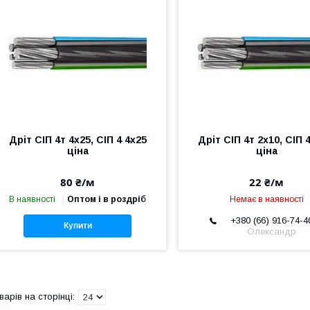
Дріт СІП 4т 4х25, СІП 4 4х25
Дріт СІП 4т 2х10, СІП 
ціна
ціна
80 ₴/м
22 ₴/м
В наявності
Оптом і в роздріб
Немає в наявності
+380 (66) 916-74-4
Купити
Олександр