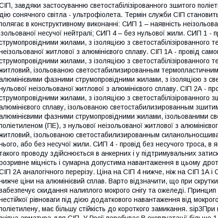
СІП, завдяки застосуванню светостабілізірованного зшитого поліе
дію сонячного світла - ультрофіолета. Термін служби СІП становить
полягає в конструктивному виконанні: СИП 1 – наявність неізольов
ізольованої несучої нейтралі; СИП 4 – без нульової жили. СИП 1 -
струмопровідними жилами, з ізоляцією з светостабілізірованного т
неізольованої житлової з алюмінієвого сплаву. СІП 1А - провід са
струмопровідними жилами, з ізоляцією з светостабілізірованного т
житловий, ізольованою светостабилизированным термопластичним п
алюмінієвими фазними струмопровідними жилами, з ізоляцією з све
нульової неізольованої житлової з алюмінієвого сплаву. СІП 2А - 
струмопровідними жилами, з ізоляцією з светостабілізірованного з
алюмінієвого сплаву, ізольованою светостабилизированным зшитим 
алюмінієвими фазними струмопровідними жилами, ізольованими 
поліетиленом (ПЕ), з нульової неізольованої житлової з алюмінієвог
житловий, ізольованою светостабилизированным силанольносшива
нього, або без несучої жили. СИП 4 - провід без несучого троса, в 
такого проводу здійснюється в анкерних і у підтримувальних затиск
розривне міцність і сумарна допустима навантаження в цьому дроті 
СІП 2А аналогічного перерізу. Ціна на СІП 4 нижче, ніж на СІП 1А і 
нижче ціни на алюмінієвий сплав. Варто відзначити, що при скрутки
забезпечує скидання налиплого мокрого снігу та ожеледі. Принцип
нестійкої рівноваги під дією додаткового навантаження від мокрого с
поліетилену, має більшу стійкість до короткого замикання. ѕір3При