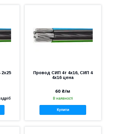
4 2х25
Провод СИП 4т 4х16, СИП 4
4х16 цена
60 ₴/м
оздріб
В наявності
Купити