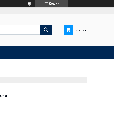
Кошик
Кошик
жжя