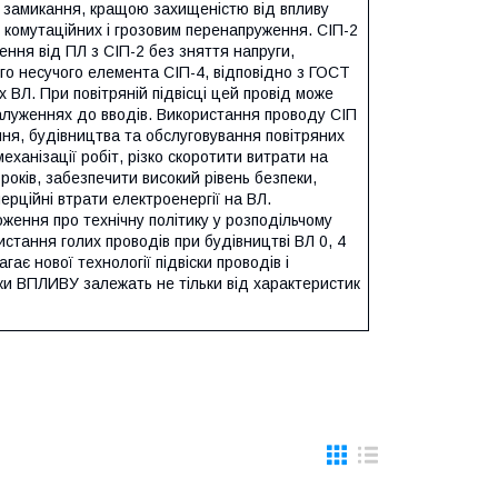
о замикання, кращою захищеністю від впливу
 комутаційних і грозовим перенапруження. СІП-2
ення від ПЛ з СІП-2 без зняття напруги,
го несучого елемента СІП-4, відповідно з ГОСТ
 ВЛ. При повітряній підвісці цей провід може
дгалуженнях до вводів. Використання проводу СІП
ння, будівництва та обслуговування повітряних
еханізації робіт, різко скоротити витрати на
років, забезпечити високий рівень безпеки,
ерційні втрати електроенергії на ВЛ.
ення про технічну політику у розподільчому
истання голих проводів при будівництві ВЛ 0, 4
ає нової технології підвіски проводів і
ики ВПЛИВУ залежать не тільки від характеристик