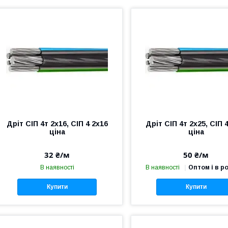
Дріт СІП 4т 2х16, СІП 4 2х16
Дріт СІП 4т 2х25, СІП 
ціна
ціна
32 ₴/м
50 ₴/м
В наявності
В наявності
Оптом і в р
Купити
Купити