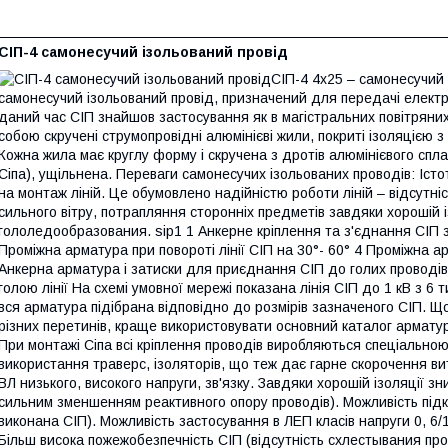
СІП-4 самонесучий ізольований провід
СІП-4 4х25 – самонесучий
самонесучий ізольований провід, призначений для передачі електр
даний час СІП знайшов застосування як в магістральних повітряних л
собою скручені струмопровідні алюмінієві жили, покриті ізоляцією з
Кожна жила має круглу форму і скручена з дротів алюмінієвого сплав
Сіпа), ущільнена. Переваги самонесучих ізольованих проводів: Істо
на монтаж ліній. Це обумовлено надійністю роботи ліній – відсутн
сильного вітру, потрапляння сторонніх предметів завдяки хорошій із
гололедообразования. sip1 1 Анкерне кріплення та з'єднання СІП 
Проміжна арматура при повороті лінії СІП на 30°- 60° 4 Проміжна а
Анкерна арматура і затиски для приєднання СІП до голих проводів
голою лінії На схемі умовної мережі показана лінія СІП до 1 кВ з 6
вся арматура підібрана відповідно до розмірів зазначеного СІП. Щ
різних перетинів, краще використовувати основний каталог арматур
При монтажі Сіпа всі кріплення проводів виробляються спеціально
використання траверс, ізоляторів, що теж дає гарне скорочення ви
ВЛ низького, високого напруги, зв'язку. Завдяки хорошій ізоляції зн
сильним зменшенням реактивного опору проводів). Можливість підкл
виконана СІП). Можливість застосування в ЛЕП класів напруги 0, 6/1
Більш висока пожежобезпечність СІП (відсутність схлестывания пров