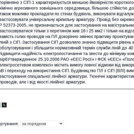
порівняно з СІП-1 характеризується меншою ймовірністю коротког
хімічно агресивного зовнішнього середовища, більшою стійкістю до
також можливо прокладати по стінах будівель, виконувати відгалуж
застосовувати універсальну кріпильну арматуру. Провід без окремо
Р 52373-2005, не призначається для застосування на магістральних
застосовуватися тільки з перетином жив 16 і 25 мм2 і тільки на ві
замість голих проводів на ПЛ докорінно змінює практику проектува
ліній з СІП. Застосування СІП дозволило значно підвищити рівень м
обслуговування і збільшити нормативний термін служби ліній до 40 
підвищити надійність електропостачання та звести до мінімуму ком
ѕір6Утвержденное 25.10.2006 РАО «ЄЕС Росії» і ФСК «ЄЕС» «Полож
электросетевом комплексі» містить вимогу повної відмови від викор
кВ і переходу на використання СІП. Будівництво ПЛ з СІП (ВЛІ) вимаг
застосування спеціальної лінійної арматури. Технічні характерист
проводів, але і від якості лінійної арматури.