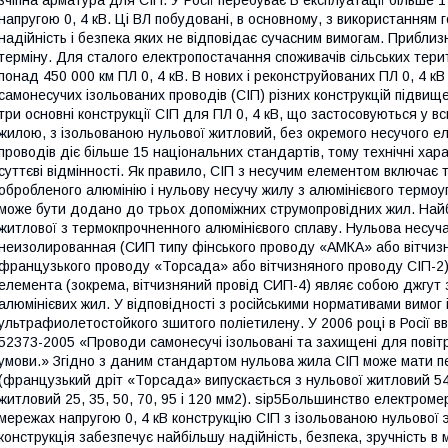
зчіпна арматура для СІП. У Росії перебуває В експлуатації більше 1
напругою 0, 4 кВ. Ці ВЛ побудовані, в основному, з використанням г
надійність і безпека яких не відповідає сучасним вимогам. Прибл
терміну. Для сталого електропостачання споживачів сільських тери
понад 450 000 км ПЛ 0, 4 кВ. В нових і реконструйованих ПЛ 0, 4 к
самонесучих ізольованих проводів (СІП) різних конструкцій підвищ
три основні конструкції СІП для ПЛ 0, 4 кВ, що застосовуються у в
жилою, з ізольованою нульової житловий, без окремого несучого е
проводів діє більше 15 національних стандартів, тому технічні хар
суттєві відмінності. Як правило, СІП з несучим елементом включає 
обробленого алюмінію і нульову несучу жилу з алюмінієвого термоуп
може бути додано до трьох допоміжних струмопровідних жил. Найб
житлової з термокпрочненного алюмінієвого сплаву. Нульова несуча
неизолированная (СИП типу фінського проводу «АМКА» або вітчизня
французького проводу «Торсада» або вітчизняного проводу СІП-2)
елемента (зокрема, вітчизняний провід СИП-4) являє собою джгут 
алюмінієвих жил. У відповідності з російськими нормативами вимог 
ультрафиолетостойкого зшитого поліетилену. У 2006 році в Росії 
52373-2005 «Проводи самонесучі ізольовані та захищені для повітря
умови.» Згідно з даним стандартом нульова жила СІП може мати пере
(французький дріт «Торсада» випускається з нульової житловий 54,
житловий 25, 35, 50, 70, 95 і 120 мм2). ѕір5Большинство електроме
мережах напругою 0, 4 кВ конструкцію СІП з ізольованою нульової э
конструкція забезпечує найбільшу надійність, безпека, зручність в м