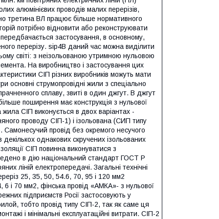
 млн. км повітряних електричних ліній (ПЛ)
олих алюмінієвих проводів малих перерізів,
изно третина ВЛ працює більше нормативного
торій потрібно відновити або реконструювати
В передбачається застосування, в основному,
еного перерізу. ѕір4В даний час можна виділити
сьому світі: з неізольованою утримною нульовою
лемента. На виробництво і застосування цих
актеристики СІП різних виробників можуть мати
три основні струмопровідні жили з спеціально
рачненного сплаву, звиті в один джгут. В джгут
ільше поширення має конструкція з нульової
 жила СІП виконується в двох варіантах -
ного проводу СІП-1) і ізольована (СИП типу
. Самонесучий провід без окремого несучого
з декількох однакових скручених ізольованих
ізоляції СІП повинна виконуватися з
введено в дію національний стандарт ГОСТ Р
них ліній електропередачі. Загальні технічні
різ 25, 35, 50, 54.6, 70, 95 і 120 мм2
 6 і 70 мм2, фінська провід «АМКА»- з нульової
режних підприємств Росії застосовують у
илой, тобто провід типу СІП-2, так як саме ця
онтажі і мінімальні експлуатаційні витрати. СІП-2