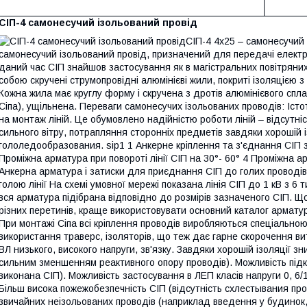
СІП-4 самонесучий ізольований провід
СІП-4 4х25 – самонесучий
самонесучий ізольований провід, призначений для передачі електр
даний час СІП знайшов застосування як в магістральних повітряних л
собою скручені струмопровідні алюмінієві жили, покриті ізоляцією з
Кожна жила має круглу форму і скручена з дротів алюмінієвого сплав
Сіпа), ущільнена. Переваги самонесучих ізольованих проводів: Істо
на монтаж ліній. Це обумовлено надійністю роботи ліній – відсутн
сильного вітру, потрапляння сторонніх предметів завдяки хорошій із
гололедообразования. sip1 1 Анкерне кріплення та з'єднання СІП 
Проміжна арматура при повороті лінії СІП на 30°- 60° 4 Проміжна а
Анкерна арматура і затиски для приєднання СІП до голих проводів
голою лінії На схемі умовної мережі показана лінія СІП до 1 кВ з 6
вся арматура підібрана відповідно до розмірів зазначеного СІП. Щ
різних перетинів, краще використовувати основний каталог арматур
При монтажі Сіпа всі кріплення проводів виробляються спеціально
використання траверс, ізоляторів, що теж дає гарне скорочення ви
ВЛ низького, високого напруги, зв'язку. Завдяки хорошій ізоляції зн
сильним зменшенням реактивного опору проводів). Можливість підкл
виконана СІП). Можливість застосування в ЛЕП класів напруги 0, 6/1 
Більш висока пожежобезпечність СІП (відсутність схлестывания пров
звичайних неізольованих проводів (наприклад введення у будинок, 