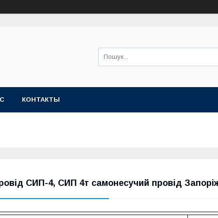
АС
КОНТАКТЫ
ровід СИП-4, СИП 4т самонесучий провід Запорі