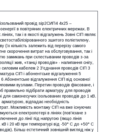
 ізольований провід ѕір2СИП4 4х25 –
оенергії в повітряних електричних мережах. В
ініях, так і в якості відгалужень Зовні СІП являє
 светостабілізірованного зшитого поліетилену.
у (їх кількість залежить від перерізу самого
тне скорочення витрат на обслуговування, так і
істю замикань при схлестывании проводів з-за
оляції жив, «танці проводів» - налипання снігу,
з силовим кабелем 2 З'єднання проводів СІП 3
рматура СІП і абонентське відгалуження 5
 6 Абонентське відгалуження СІП від основної
 типовими вузлами. Перетин проводів фіксоване, і
об правильно підібрати арматуру для проводів
і для самонесучих ізольованих проводів до 1 кВ.
ю арматурою, відпадає необхідність
трат. Можливість монтажу СІП на вже існуючих
ижуються електропотері в лініях (пов'язане з
ючення до лінії під напругою (якщо лінія
 кВ і 20 кВ при температурі від -50° С до +50° C
одів). Більш естетичний зовнішній вигляд ніж у