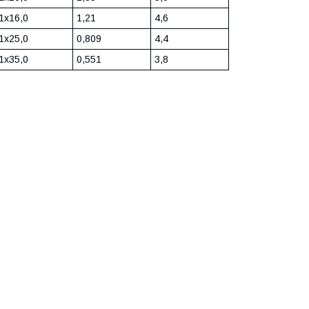
1x16,0
1,21
4,6
1x25,0
0,809
4,4
1x35,0
0,551
3,8