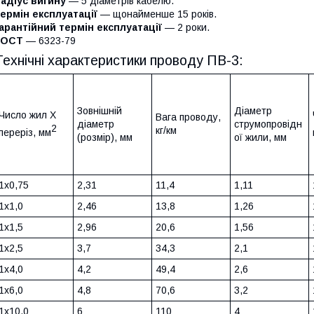
адіус вигину
— 5 діаметрів кабелю.
ермін експлуатації
— щонайменше 15 років.
арантійний термін експлуатації
— 2 роки.
ГОСТ
— 6323-79
Технічні характеристики проводу ПВ-3:
Зовнішній
Діаметр
Число жил X
Вага проводу,
діаметр
струмопровідн
2
кг/км
переріз, мм
(розмір), мм
ої жили, мм
1x0,75
2,31
11,4
1,11
1x1,0
2,46
13,8
1,26
1x1,5
2,96
20,6
1,56
1x2,5
3,7
34,3
2,1
1x4,0
4,2
49,4
2,6
1x6,0
4,8
70,6
3,2
1x10,0
6
110
4