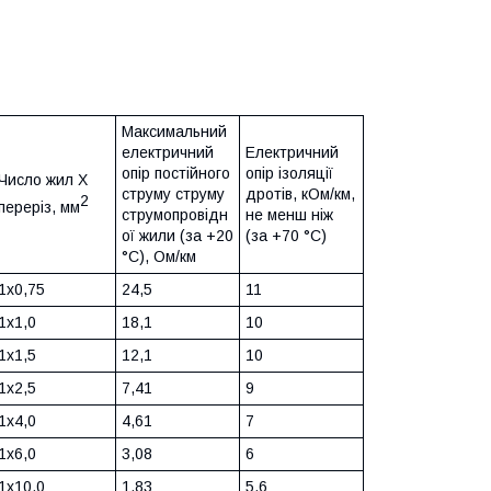
Максимальний
електричний
Електричний
опір постійного
опір ізоляції
Число жил X
струму струму
дротів, кОм/км,
2
переріз, мм
струмопровідн
не менш ніж
ої жили (за +20
(за +70 °C)
°C), Ом/км
1x0,75
24,5
11
1x1,0
18,1
10
1x1,5
12,1
10
1x2,5
7,41
9
1x4,0
4,61
7
1x6,0
3,08
6
1x10,0
1,83
5,6