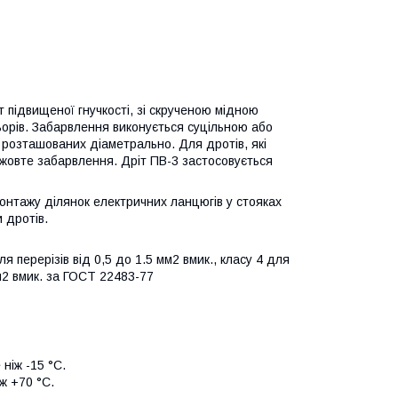
підвищеної гнучкості, зі скрученою мідною
ьорів. Забарвлення виконується суцільною або
 розташованих діаметрально. Для дротів, які
-жовте забарвлення. Дріт ПВ-3 застосовується
монтажу ділянок електричних ланцюгів у стояках
и дротів.
я перерізів від 0,5 до 1.5 мм2 вмик., класу 4 для
 мм2 вмик. за ГОСТ 22483-77
ніж -15 °C.
ж +70 °C.