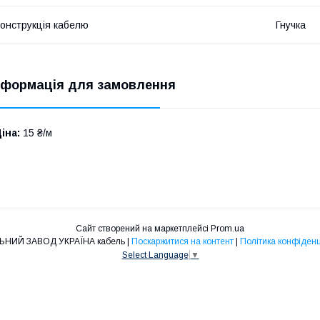
онструкція кабелю
Гнучка
нформація для замовлення
іна:
15 ₴/м
Сайт створений на маркетплейсі
Prom.ua
КАБЕЛЬНИЙ ЗАВОД УКРАЇНА кабель |
Поскаржитися на контент
|
Політика конфіденц
Select Language
▼