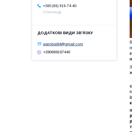
+380 (66) 916-74-40
Олександр
б
warobei84@gmail.com
н
+380669167440
в
м
З
ж
п
і
к