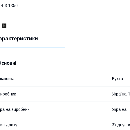
В-3 1Х50
арактеристики
Основні
паковка
Бухта
иробник
Україна 
раїна виробник
Україна
ип дроту
З'єднува