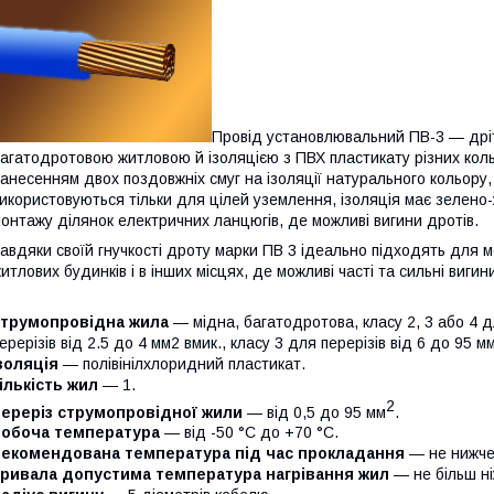
Провід установлювальний ПВ-3 — дріт 
агатодротовою житловою й ізоляцією з ПВХ пластикату різних кол
анесенням двох поздовжніх смуг на ізоляції натурального кольору,
икористовуються тільки для цілей уземлення, ізоляція має зелено
онтажу ділянок електричних ланцюгів, де можливі вигини дротів.
авдяки своїй гнучкості дроту марки ПВ 3 ідеально підходять для 
итлових будинків і в інших місцях, де можливі часті та сильні вигин
струмопровідна жила
— мідна, багатодротова, класу 2, 3 або 4 дл
ерерізів від 2.5 до 4 мм2 вмик., класу 3 для перерізів від 6 до 95
золяція
— полівінілхлоридний пластикат.
ількість жил
— 1.
2
переріз струмопровідної жили
— від 0,5 до 95 мм
.
робоча температура
— від -50 °C до +70 °C.
рекомендована температура під час прокладання
— не нижче 
тривала допустима температура нагрівання жил
— не більш ні