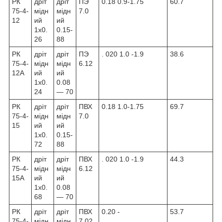
РК
дріт
дріт
ПЭ
0.18 0.9-1.75
60.7
75-4-
мідн
мідн
7.0
12
ий
ий
1х0.
0.15-
26
88
РК
дріт
дріт
ПЭ
. 020 1.0 -1.9
38.6
75-4-
мідн
мідн
6.12
12А
ий
ий
1х0.
0.08
24
— 70
РК
дріт
дріт
ПВХ
0.18 1.0-1.75
69.7
75-4-
мідн
мідн
7.0
15
ий
ий
1х0.
0.15-
72
88
РК
дріт
дріт
ПВХ
. 020 1.0 -1.9
44.3
75-4-
мідн
мідн
6.12
15А
ий
ий
1х0.
0.08
68
— 70
РК
дріт
дріт
ПВХ
0.20 -
53.7
75-4-
мідн
мідн
7.02