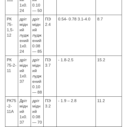
1х0.
0.10
24
— 50
РК
дріт
дріт
ПЭ
0.54- 0.78 3.1-4.0
8.7
75-
мідн
мідн
2.4
1,5-
ий
ий
12
лудж
лудж
ений
ений
1х0.
0.08
24
— 85
РК
дріт
дріт
ПЭ
- 1.8-2.5
15.2
75-2-
мідн
мідн
3.7
11
ий
ий
1х0.
лудж
37
ений
0.10
— 88
РК75
Дріт
дріт
ПЭ
- 1.9 – 2.8
11.2
-2-
мідн
мідн
3.2
11А
ий
ий
1х0.
0.08
37
— 70