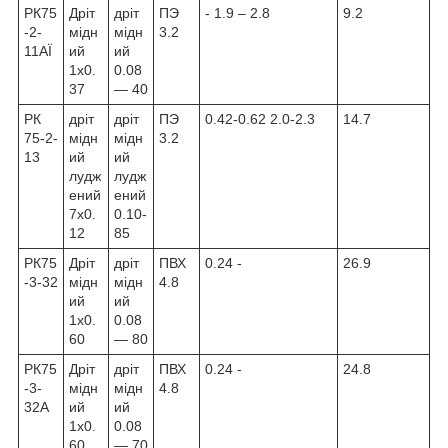
РК75
Дріт
дріт
ПЭ
- 1.9 – 2.8
9.2
-2-
мідн
мідн
3.2
11АЇ
ий
ий
1х0.
0.08
37
— 40
РК
дріт
дріт
ПЭ
0.42-0.62 2.0-2.3
14.7
75-2-
мідн
мідн
3.2
13
ий
ий
лудж
лудж
ений
ений
7х0.
0.10-
12
85
РК75
Дріт
дріт
ПВХ
0.24 -
26.9
-3-32
мідн
мідн
4.8
ий
ий
1х0.
0.08
60
— 80
РК75
Дріт
дріт
ПВХ
0.24 -
24.8
-3-
мідн
мідн
4.8
32А
ий
ий
1х0.
0.08
60
— 70