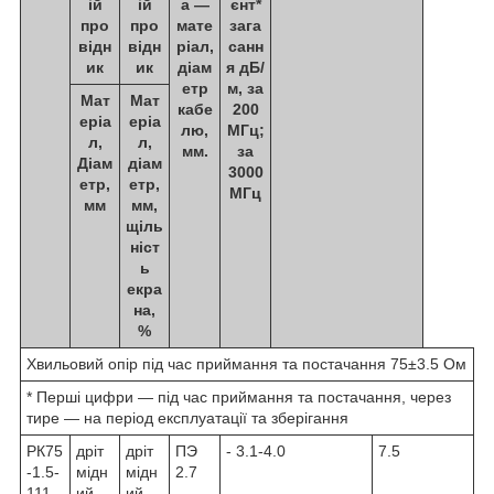
ій
ій
а —
єнт*
про
про
мате
зага
відн
відн
ріал,
санн
ик
ик
діам
я дБ/
етр
м, за
Мат
Мат
кабе
200
еріа
еріа
лю,
МГц;
л,
л,
мм.
за
Діам
діам
3000
етр,
етр,
МГц
мм
мм,
щіль
ніст
ь
екра
на,
%
Хвильовий опір під час приймання та постачання 75±3.5 Ом
* Перші цифри — під час приймання та постачання, через
тире — на період експлуатації та зберігання
РК75
дріт
дріт
ПЭ
- 3.1-4.0
7.5
-1.5-
мідн
мідн
2.7
111
ий
ий