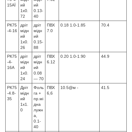
15АЇ
ий
ий
1х0.
0.13-
72
40
РК75
дріт
дріт
ПВХ
0.18 1.0-1.85
70.4
-4-16
мідн
мідн
7.0
ий
ий
1х0.
0.15-
26
88
РК75
дріт
дріт
ПВХ
0.20 1.0-1.90
44.9
-4-
мідн
мідн
6.12
16А
ий
ий
1х0.
0.08
24
— 70
РК75
Дріт
Фоль
ПВХ
10.5@м -
41.5
-4.8-
мідн
га +
6,6
35
ий
пр.мі
1х1.
дна
0
лужн
а,
0.1-
40