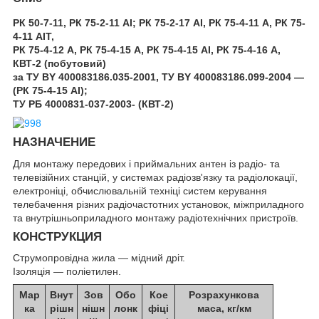
РК 50-7-11, РК 75-2-11 АІ; РК 75-2-17 АІ, РК 75-4-11 А, РК 75-
4-11 АІТ,
РК 75-4-12 А, РК 75-4-15 А, РК 75-4-15 АІ, РК 75-4-16 А,
КВТ-2 (побутовий)
за ТУ BY 400083186.035-2001, ТУ BY 400083186.099-2004 —
(РК 75-4-15 АІ);
ТУ РБ 4000831-037-2003- (КВТ-2)
НАЗНАЧЕНИЕ
Для монтажу передових і приймальних антен із радіо- та
телевізійних станцій, у системах радіозв'язку та радіолокації,
електроніці, обчислювальній техніці систем керування
телебачення різних радіочастотних установок, міжприладного
та внутрішньоприладного монтажу радіотехнічних пристроїв.
КОНСТРУКЦИЯ
Струмопровідна жила — мідний дріт.
Ізоляція — поліетилен.
Мар
Внут
Зов
Обо
Кое
Розрахункова
ка
рішн
нішн
лонк
фіці
маса, кг/км