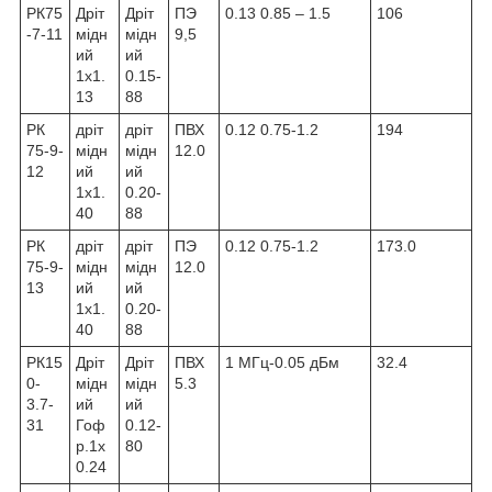
РК75
Дріт
Дріт
ПЭ
0.13 0.85 – 1.5
106
-7-11
мідн
мідн
9,5
ий
ий
1х1.
0.15-
13
88
РК
дріт
дріт
ПВХ
0.12 0.75-1.2
194
75-9-
мідн
мідн
12.0
12
ий
ий
1х1.
0.20-
40
88
РК
дріт
дріт
ПЭ
0.12 0.75-1.2
173.0
75-9-
мідн
мідн
12.0
13
ий
ий
1х1.
0.20-
40
88
РК15
Дріт
Дріт
ПВХ
1 МГц-0.05 дБм
32.4
0-
мідн
мідн
5.3
3.7-
ий
ий
31
Гоф
0.12-
р.1х
80
0.24