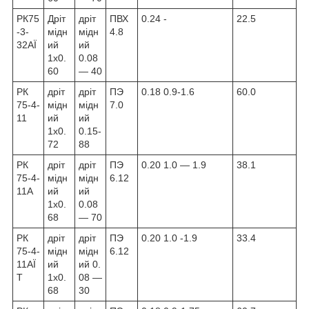
РК75
Дріт
дріт
ПВХ
0.24 -
22.5
-3-
мідн
мідн
4.8
32АЇ
ий
ий
1х0.
0.08
60
— 40
РК
дріт
дріт
ПЭ
0.18 0.9-1.6
60.0
75-4-
мідн
мідн
7.0
11
ий
ий
1х0.
0.15-
72
88
РК
дріт
дріт
ПЭ
0.20 1.0 — 1.9
38.1
75-4-
мідн
мідн
6.12
11А
ий
ий
1х0.
0.08
68
— 70
РК
дріт
дріт
ПЭ
0.20 1.0 -1.9
33.4
75-4-
мідн
мідн
6.12
11АЇ
ий
ий 0.
Т
1х0.
08 —
68
30