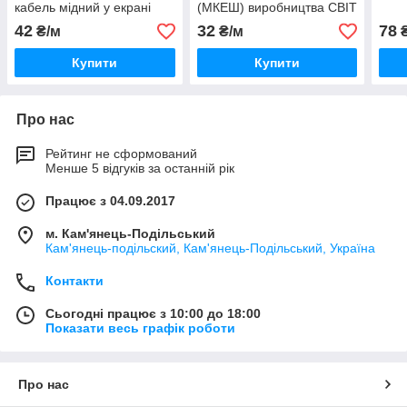
кабель мідний у екрані
(МКЕШ) виробництва СВІТ
Україна виробництва СВІТ
ЕЛЕКТРО УКРАЇНА
42
32
78
₴/м
₴/м
₴
ЕЛЕКТРО
Купити
Купити
Про нас
Рейтинг не сформований
Менше 5 відгуків за останній рік
Працює з 04.09.2017
м. Кам'янець-Подільський
Кам'янець-подільский, Кам'янець-Подільський, Україна
Контакти
Сьогодні працює з 10:00 до 18:00
Показати весь графік роботи
Про нас