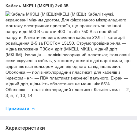
Кабель МКЕШ (МКЕШ) 2х0.35
МКЕШ (МКЕШ) Кабелі гнучкі,
екрановані мідним дротом, Для фіксованого міжприладного
монтажу електричних пристроїв, що працюють за змінної
напруги до 500 В частоти 400 Гц або 750 В за постійної
напруги. Кліматичне виготовлення кабелів УХЛ і Т категорії
розміщення 2-5 за ГОСТом 15150. Струмопровідна жила —
мідна калюжена ПЗСом дріт (МКЕШ, МКШ), мідний дріт
(МКШМ). Ізоляція — полівінілхлоридний пластикат, ізольовані
жили скручені в кабель, у кожному поливі є дві парні жили, що
відрізняються кольором один від одного та від інших жил.
Оболонка — полівінілхлоридний пластикат, для кабелів з
індексом «нг» — ПВХ пластикат зниженої пального. Екран —
мідний дріт, щільність обплетення не менш ніж 65%.
Оболонка — полівінілхлоридний пластикат. Кількість жил — 2,
3, 5, 7, 10, 14
Приховати
Характеристики