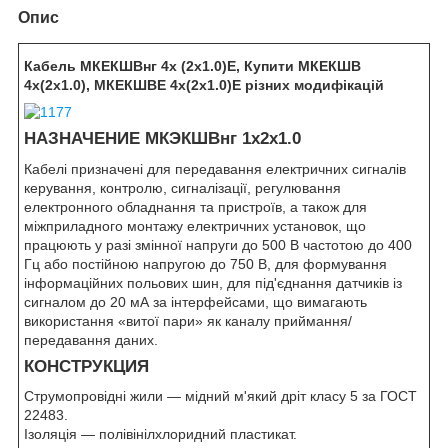
Опис
Кабель МКЕКШВнг 4х (2х1.0)Е, Купити МКЕКШВ
4х(2х1.0), МКЕКШВЕ 4х(2х1.0)Е різних модифікацій
НАЗНАЧЕНИЕ МКЭКШВнг 1х2х1.0
Кабелі призначені для передавання електричних сигналів
керування, контролю, сигналізації, регулювання
електронного обладнання та пристроїв, а також для
міжприладного монтажу електричних установок, що
працюють у разі змінної напруги до 500 В частотою до 400
Гц або постійною напругою до 750 В, для формування
інформаційних польових шин, для під'єднання датчиків із
сигналом до 20 мА за інтерфейсами, що вимагають
використання «витої пари» як каналу приймання/
передавання даних.
КОНСТРУКЦИЯ
Струмопровідні жили — мідний м'який дріт класу 5 за ГОСТ
22483.
Ізоляція — полівінілхлоридний пластикат.