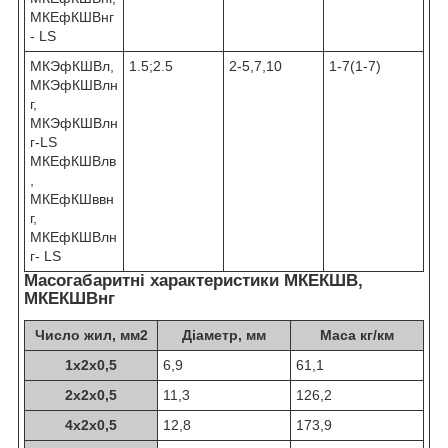
МКЕфКШВнг
- LS
МКЭфКШВл,
1.5;2.5
2-5,7,10
1-7(1-7)
МКЭфКШВлн
г,
МКЭфКШВлн
г-LS
МКЕфКШВлв
,
МКЕфКШввн
г,
МКЕфКШВлн
г- LS
Масогабаритні характеристики МКЕКШВ,
МКЕКШВнг
Число жил, мм
2
Діаметр, мм
Маса кг/км
1х2х0,5
6,9
61,1
2х2х0,5
11,3
126,2
4х2х0,5
12,8
173,9