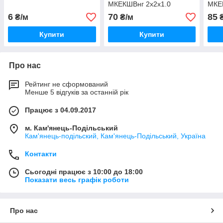
МКЕКШВнг 2х2х1.0
МКЕ
МКЕФКШВ кабель
виро
6
70
85
₴/м
₴/м
₴
екранований у броні з
МКЕ
оцинкованого дроту
Купити
Купити
Про нас
Рейтинг не сформований
Менше 5 відгуків за останній рік
Працює з 04.09.2017
м. Кам'янець-Подільський
Кам'янець-подільский, Кам'янець-Подільський, Україна
Контакти
Сьогодні працює з 10:00 до 18:00
Показати весь графік роботи
Про нас