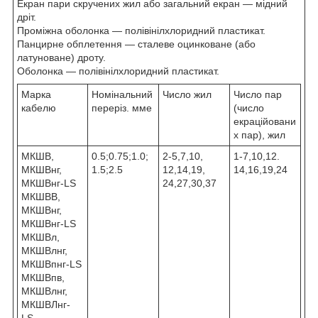
Екран пари скручених жил або загальний екран — мідний
дріт.
Проміжна оболонка — полівінілхлоридний пластикат.
Панцирне обплетення — сталеве оцинковане (або
латуноване) дроту.
Оболонка — полівінілхлоридний пластикат.
Марка
Номінальний
Число жил
Число пар
кабелю
переріз. мме
(число
екраційовани
х пар), жил
МКШВ,
0.5;0.75;1.0;
2-5,7,10,
1-7,10,12.
МКШВнг,
1.5;2.5
12,14,19,
14,16,19,24
МКШВнг-LS
24,27,30,37
МКШВВ,
МКШВнг,
МКШВнг-LS
МКШВл,
МКШВлнг,
МКШВпнг-LS
МКШВпв,
МКШВлнг,
МКШВЛнг-