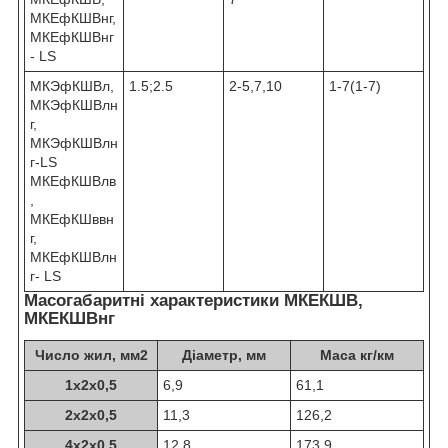
МКЕфКШВнг,
МКЕфКШВнг
- LS
МКЭфКШВл,
1.5;2.5
2-5,7,10
1-7(1-7)
МКЭфКШВлн
г,
МКЭфКШВлн
г-LS
МКЕфКШВлв
,
МКЕфКШввн
г,
МКЕфКШВлн
г- LS
Масогабаритні характеристики МКЕКШВ,
МКЕКШВнг
Число жил, мм
2
Діаметр, мм
Маса кг/км
1х2х0,5
6,9
61,1
2х2х0,5
11,3
126,2
4х2х0,5
12,8
173,9