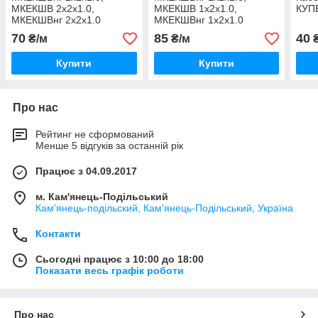
МКЕКШВ 2х2х1.0,
МКЕКШВ 1х2х1.0,
КУП
МКЕКШВнг 2х2х1.0
МКЕКШВнг 1х2х1.0
МКЕФКШВ кабель
виробництво МКЕфКШв нг,
70
85
40
₴/м
₴/м
₴
екранований у броні з
МКЕФШВнг(а) 1*2*1
оцинкованого дроту
Купити
Купити
Про нас
Рейтинг не сформований
Менше 5 відгуків за останній рік
Працює з 04.09.2017
м. Кам'янець-Подільський
Кам'янець-подільский, Кам'янець-Подільський, Україна
Контакти
Сьогодні працює з 10:00 до 18:00
Показати весь графік роботи
Про нас