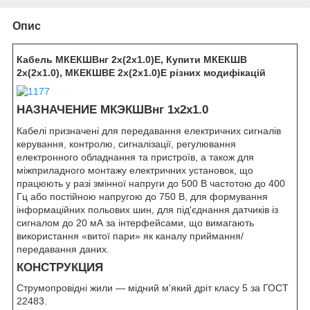
Опис
Кабель МКЕКШВнг 2х(2х1.0)Е, Купити МКЕКШВ
2х(2х1.0), МКЕКШВЕ 2х(2х1.0)Е різних модифікацій
НАЗНАЧЕНИЕ МКЭКШВнг 1х2х1.0
Кабелі призначені для передавання електричних сигналів
керування, контролю, сигналізації, регулювання
електронного обладнання та пристроїв, а також для
міжприладного монтажу електричних установок, що
працюють у разі змінної напруги до 500 В частотою до 400
Гц або постійною напругою до 750 В, для формування
інформаційних польових шин, для під'єднання датчиків із
сигналом до 20 мА за інтерфейсами, що вимагають
використання «витої пари» як каналу приймання/
передавання даних.
КОНСТРУКЦИЯ
Струмопровідні жили — мідний м'який дріт класу 5 за ГОСТ
22483.