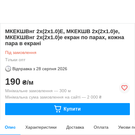
МКЕКШВнг 2х(2х1.0)Е, МКЕКШВ 2х(2х1.0)е,
МКЕКШВнг 2х(2х1.0)е екран по парах, кожна
пара в екрані
Під замовлення
Тільки опт
Відправка з
28 серпня 2026
190
₴/м
Мінімальне замовлення — 300 м
Мінімальна сума замовлення на сайті — 2 000 ₴
Купити
Опис
Характеристики
Доставка
Оплата
Умови п