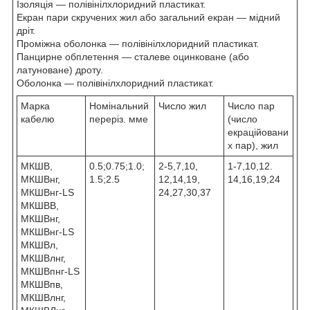
Ізоляція — полівінілхлоридний пластикат.
Екран пари скручених жил або загальний екран — мідний
дріт.
Проміжна оболонка — полівінілхлоридний пластикат.
Панцирне обплетення — сталеве оцинковане (або
латуноване) дроту.
Оболонка — полівінілхлоридний пластикат.
Марка
Номінальний
Число жил
Число пар
кабелю
переріз. мме
(число
екраційовани
х пар), жил
МКШВ,
0.5;0.75;1.0;
2-5,7,10,
1-7,10,12.
МКШВнг,
1.5;2.5
12,14,19,
14,16,19,24
МКШВнг-LS
24,27,30,37
МКШВВ,
МКШВнг,
МКШВнг-LS
МКШВл,
МКШВлнг,
МКШВпнг-LS
МКШВпв,
МКШВлнг,