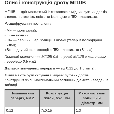
Опис і конструкція дроту МГШВ
МГШВ — дріт монтажний із житловою з мідних лужних дротів,
з волокнистою ізоляцією та ізоляцією з ПВХ-пластиката.
Розшифрування позначення:
«М» — монтажний;
«Г» — гнучкий;
«Ш» — перший шар ізоляції із шовку (тепер із поліефірної
нитки);
«В» — другий шар ізоляції з ПВХ-пластиката (Вініла).
Приклад позначення: МГШВ 0,5 - провід МГШВ з житловим
перерізом 0,5 мм
2
Діапазон випущених перерізів — від 0,12 до 1,5 мм
2
.
Жили мають бути скручені з мідних лугових дротів.
Конструкція жил і максимальний зовнішній діаметр наведені в
таблиці.
Номінальний
Конструкція
Максимальний
переріз, мм
2
жили, Nxd, мм
зовнішній
діаметр, мм
0,12
7х0,15
1,3