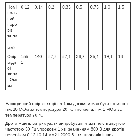
Номі
0,12
0,14
0,2
0,35
0,5
0,75
1,0
1,5
наль
ний
пере
різ
жили
,
мм
2
Опір
155,
140
87,2
57,1
38,2
25,4
19,1
13
мідн
1
ої
жили
, Ом/
км
Електричний опір ізоляції на 1 км довжини має бути не менш
ніж 20 МОм за температури 20 °C і не менш ніж 1 МОм за
температури 70 °C.
Дроти мають витримувати випробування змінною напругою
частотою 50 Гц упродовж 1 хв, значенням 800 В для дротів
перерізом 0,12 і 0,14 мм
2
і 2000 В для проводів інших