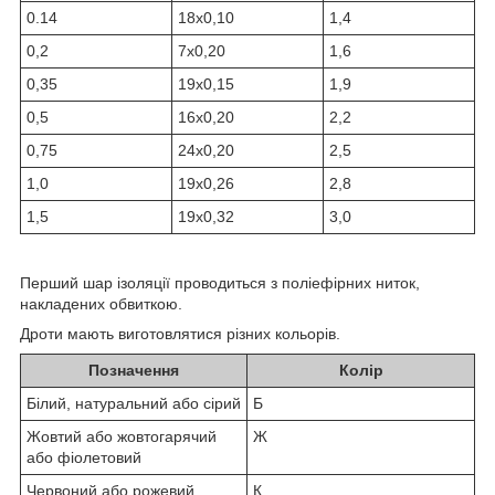
0.14
18х0,10
1,4
0,2
7х0,20
1,6
0,35
19х0,15
1,9
0,5
16х0,20
2,2
0,75
24х0,20
2,5
1,0
19х0,26
2,8
1,5
19х0,32
3,0
Перший шар ізоляції проводиться з поліефірних ниток,
накладених обвиткою.
Дроти мають виготовлятися різних кольорів.
Позначення
Колір
Білий, натуральний або сірий
Б
Жовтий або жовтогарячий
Ж
або фіолетовий
Червоний або рожевий
К