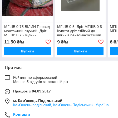
МГШВ 0 75 БІЛИЙ Провид
МГШВ 0 5, Дріт МГШВ 0.5
МГШВ
монтажний гнучкий, Дріт
Купити дріт стійкий до
МГШВ
МГШВ 0.75 мідний
вигинів бензомасостійкий
калюжений особливо
ціна
11,50
9
6
₴/м
₴/м
₴/
гнучкий
Купити
Купити
Про нас
Рейтинг не сформований
Менше 5 відгуків за останній рік
Працює з 04.09.2017
м. Кам'янець-Подільський
Кам'янець-подільский, Кам'янець-Подільський, Україна
Контакти