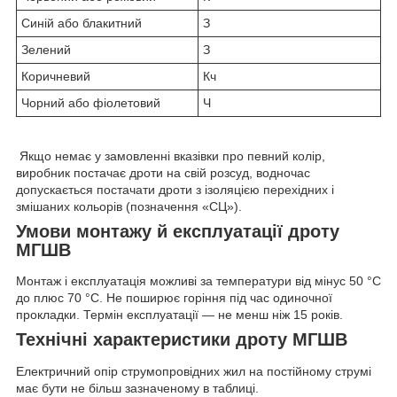
Синій або блакитний
З
Зелений
З
Коричневий
Кч
Чорний або фіолетовий
Ч
Якщо немає у замовленні вказівки про певний колір,
виробник постачає дроти на свій розсуд, водночас
допускається постачати дроти з ізоляцією перехідних і
змішаних кольорів (позначення «СЦ»).
Умови монтажу й експлуатації дроту
МГШВ
Монтаж і експлуатація можливі за температури від мінус 50 °C
до плюс 70 °C. Не поширює горіння під час одиночної
прокладки. Термін експлуатації — не менш ніж 15 років.
Технічні характеристики дроту МГШВ
Електричний опір струмопровідних жил на постійному струмі
має бути не більш зазначеному в таблиці.