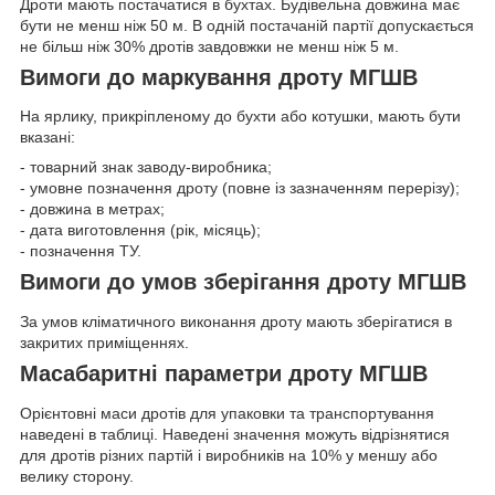
Дроти мають постачатися в бухтах. Будівельна довжина має
бути не менш ніж 50 м. В одній постачаній партії допускається
не більш ніж 30% дротів завдовжки не менш ніж 5 м.
Вимоги до маркування дроту МГШВ
На ярлику, прикріпленому до бухти або котушки, мають бути
вказані:
- товарний знак заводу-виробника;
- умовне позначення дроту (повне із зазначенням перерізу);
- довжина в метрах;
- дата виготовлення (рік, місяць);
- позначення ТУ.
Вимоги до умов зберігання дроту МГШВ
За умов кліматичного виконання дроту мають зберігатися в
закритих приміщеннях.
Масабаритні параметри дроту МГШВ
Орієнтовні маси дротів для упаковки та транспортування
наведені в таблиці. Наведені значення можуть відрізнятися
для дротів різних партій і виробників на 10% у меншу або
велику сторону.