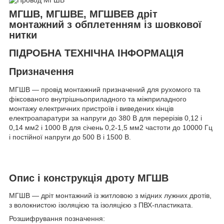
МГШВ, МГШВЕ, МГШВЕВ дріт
монтажний з обплетенням із шовкової
нитки
ПІДРОБНА ТЕХНІЧНА ІНФОРМАЦІЯ
Призначення
МГШВ — провід монтажний призначений для рухомого та
фіксованого внутрішньоприладного та міжприладного
монтажу електричних пристроїв і виведених кінців
електроапаратури за напруги до 380 В для перерізів 0,12 і
0,14 мм
2
і 1000 В для січень 0,2-1,5 мм2 частоти до 10000 Гц
і постійної напруги до 500 В і 1500 В.
Опис і конструкція дроту МГШВ
МГШВ — дріт монтажний із житловою з мідних лужних дротів,
з волокнистою ізоляцією та ізоляцією з ПВХ-пластиката.
Розшифрування позначення: