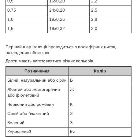
0,5
16х0,20
2,2
0,75
24х0,20
2,5
1,0
19х0,26
2,8
1,5
19х0,32
3,0
Перший шар ізоляції проводиться з поліефірних ниток,
накладених обвиткою.
Дроти мають виготовлятися різних кольорів.
Позначення
Колір
Білий, натуральний або сірий
Б
Жовтий або жовтогарячий
Ж
або фіолетовий
Червоний або рожевий
К
Синій або блакитний
З
Зелений
З
Коричневий
Кч