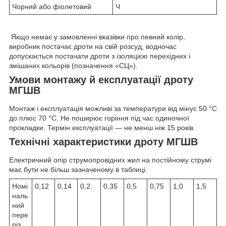
Чорний або фіолетовий
Ч
Якщо немає у замовленні вказівки про певний колір,
виробник постачає дроти на свій розсуд, водночас
допускається постачати дроти з ізоляцією перехідних і
змішаних кольорів (позначення «СЦ»).
Умови монтажу й експлуатації дроту
МГШВ
Монтаж і експлуатація можливі за температури від мінус 50 °C
до плюс 70 °C. Не поширює горіння під час одиночної
прокладки. Термін експлуатації — не менш ніж 15 років.
Технічні характеристики дроту МГШВ
Електричний опір струмопровідних жил на постійному струмі
має бути не більш зазначеному в таблиці.
Номі
0,12
0,14
0,2
0,35
0,5
0,75
1,0
1,5
наль
ний
пере
різ