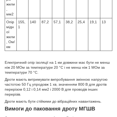
жили
,
мм
2
Опір
155,
140
87,2
57,1
38,2
25,4
19,1
13
мідн
1
ої
жили
, Ом/
км
Електричний опір ізоляції на 1 км довжини має бути не менш
ніж 20 МОм за температури 20 °C і не менш ніж 1 МОм за
температури 70 °C.
Дроти мають витримувати випробування змінною напругою
частотою 50 Гц упродовж 1 хв, значенням 800 В для дротів
перерізом 0,12 і 0,14 мм
2
і 2000 В для проводів інших
перерізів.
Дроти мають бути стійкими до вібраційних навантажень.
Вимоги до паковання дроту МГШВ