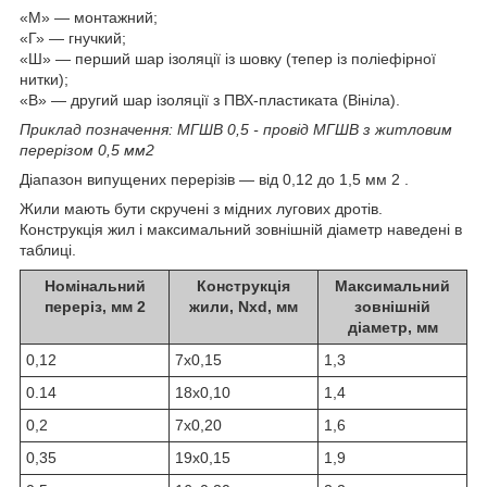
«М» — монтажний;
«Г» — гнучкий;
«Ш» — перший шар ізоляції із шовку (тепер із поліефірної
нитки);
«В» — другий шар ізоляції з ПВХ-пластиката (Вініла).
Приклад позначення: МГШВ 0,5 - провід МГШВ з житловим
перерізом 0,5 мм
2
Діапазон випущених перерізів — від 0,12 до 1,5 мм
2
.
Жили мають бути скручені з мідних лугових дротів.
Конструкція жил і максимальний зовнішній діаметр наведені в
таблиці.
Номінальний
Конструкція
Максимальний
переріз, мм
2
жили, Nxd, мм
зовнішній
діаметр, мм
0,12
7х0,15
1,3
0.14
18х0,10
1,4
0,2
7х0,20
1,6
0,35
19х0,15
1,9