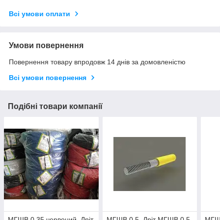
Всі умови оплати
Умови повернення
Повернення товару впродовж 14 днів за домовленістю
Всі умови повернення
Подібні товари компанії
МГШВ 0 35 червоний, Дріт
МГШВ 0 5, Дріт МГШВ 0.5
МГШВ