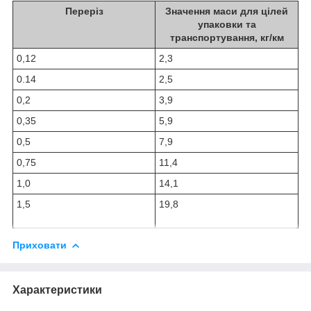
Переріз
Значення маси для цілей
упаковки та
транспортування, кг/км
0,12
2,3
0.14
2,5
0,2
3,9
0,35
5,9
0,5
7,9
0,75
11,4
1,0
14,1
1,5
19,8
Приховати
Характеристики