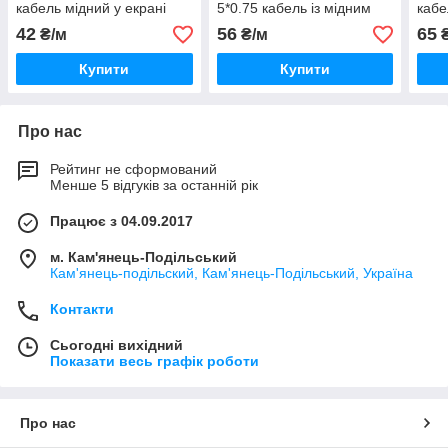
кабель мідний у екрані
5*0.75 кабель із мідним
кабе
Україна виробництва СВІТ
екраном гнучкий, кабель
Укра
42
56
65
₴/м
₴/м
₴
ЕЛЕКТРО
Запоріжжя
Купити
Купити
Про нас
Рейтинг не сформований
Менше 5 відгуків за останній рік
Працює з 04.09.2017
м. Кам'янець-Подільський
Кам'янець-подільский, Кам'янець-Подільський, Україна
Контакти
Сьогодні вихідний
Показати весь графік роботи
Про нас