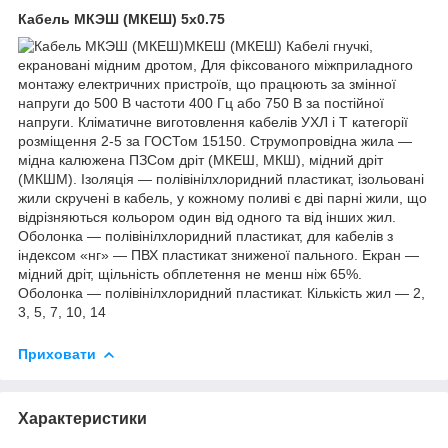
Кабель МКЭШ (МКЕШ) 5х0.75
МКЕШ (МКЕШ) Кабелі гнучкі,
екрановані мідним дротом, Для фіксованого міжприладного
монтажу електричних пристроїв, що працюють за змінної
напруги до 500 В частоти 400 Гц або 750 В за постійної
напруги. Кліматичне виготовлення кабелів УХЛ і Т категорії
розміщення 2-5 за ГОСТом 15150. Струмопровідна жила —
мідна калюжена ПЗСом дріт (МКЕШ, МКШ), мідний дріт
(МКШМ). Ізоляція — полівінілхлоридний пластикат, ізольовані
жили скручені в кабель, у кожному поливі є дві парні жили, що
відрізняються кольором один від одного та від інших жил.
Оболонка — полівінілхлоридний пластикат, для кабелів з
індексом «нг» — ПВХ пластикат зниженої пального. Екран —
мідний дріт, щільність обплетення не менш ніж 65%.
Оболонка — полівінілхлоридний пластикат. Кількість жил — 2,
3, 5, 7, 10, 14
Приховати
Характеристики