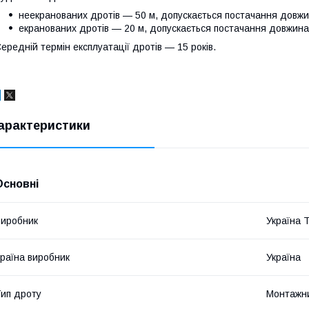
неекранованих дротів — 50 м, допускається постачання довжин
екранованих дротів — 20 м, допускається постачання довжинами
ередній термін експлуатації дротів — 15 років.
арактеристики
Основні
иробник
Україна 
раїна виробник
Україна
ип дроту
Монтажн