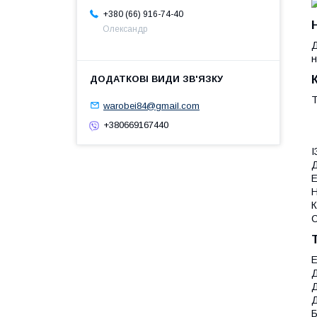
+380 (66) 916-74-40
Олександр
Д
н
warobei84@gmail.com
+380669167440
І
Д
Е
Н
С
Е
Д
Д
Д
Б