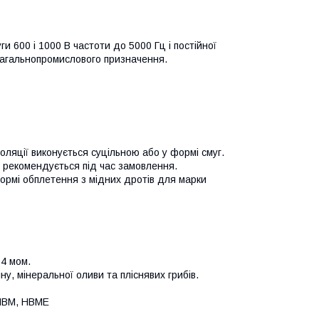
и 600 і 1000 В частоти до 5000 Гц і постійної
 загальнопромислового призначення.
яції виконується суцільною або у формі смуг.
ії рекомендується під час замовлення.
ормі обплетення з мідних дротів для марки
04 мом.
у, мінеральної оливи та пліснявих грибів.
 НВМ, НВМЕ