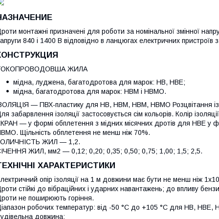
НАЗНАЧЕНИЕ
роти монтажні призначені для роботи за номінальної змінної напруг
апруги 840 і 1400 В відповідно в ланцюгах електричних пристроїв
КОНСТРУКЦИЯ
ТОКОПРОВОДОВША ЖИЛА
мідна, луджена, багатодротова для марок: НВ, НВЕ;
мідна, багатодротова для марок: НВМ і НВМО.
ЗОЛЯЦІЯ — ПВХ-пластику для НВ, НВМ, НВМ, НВМО Розцвітання ізол
ля забарвлення ізоляції застосовується сім кольорів. Колір ізоляц
КРАН — у формі обплетення з мідних місячних дротів для НВЕ у ф
ВМО. Щільність обплетення не менш ніж 70%.
КОЛИЧНІСТЬ ЖИЛ — 1,2.
ІЧЕННЯ ЖИЛ, мм2 — 0,12; 0,20; 0,35; 0,50; 0,75; 1,00; 1,5; 2,5.
ТЕХНІЧНІ ХАРАКТЕРИСТИКИ
лектричний опір ізоляції на 1 м довжини має бути не менш ніж 1х1
роти стійкі до вібраційних і ударних навантажень; до впливу бензин
роти не поширюють горіння.
іапазон робочих температур: від -50 °C до +105 °C для НВ, НВЕ,
удівельна довжина: