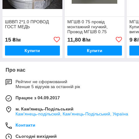
ШВВП 2*1.0 ПРОВОД
МГШВ 0 75 провід
МГШВ
ГОСТ МЕДЬ
монтажний гнучкий,
Купи
Провод МГШВ 0.75
виги
ціна
15
11,80
9
₴/м
₴/м
₴/
Купити
Купити
Про нас
Рейтинг не сформований
Менше 5 відгуків за останній рік
Працює з 04.09.2017
м. Кам'янець-Подільський
Кам'янець-подільский, Кам'янець-Подільський, Україна
Контакти
Сьогодні вихідний