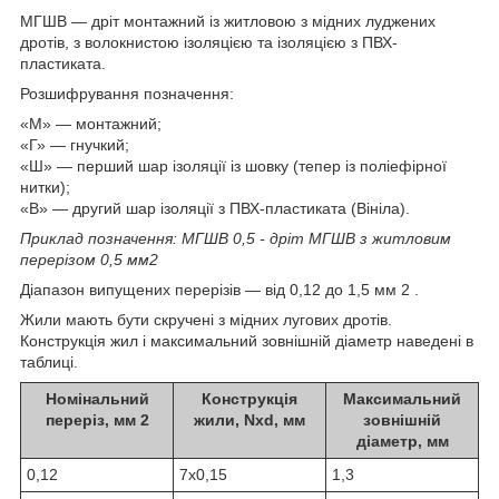
МГШВ — дріт монтажний із житловою з мідних луджених
дротів, з волокнистою ізоляцією та ізоляцією з ПВХ-
пластиката.
Розшифрування позначення:
«М» — монтажний;
«Г» — гнучкий;
«Ш» — перший шар ізоляції із шовку (тепер із поліефірної
нитки);
«В» — другий шар ізоляції з ПВХ-пластиката (Вініла).
Приклад позначення: МГШВ 0,5 - дріт МГШВ з житловим
перерізом 0,5 мм
2
Діапазон випущених перерізів — від 0,12 до 1,5 мм
2
.
Жили мають бути скручені з мідних лугових дротів.
Конструкція жил і максимальний зовнішній діаметр наведені в
таблиці.
Номінальний
Конструкція
Максимальний
переріз, мм
2
жили, Nxd, мм
зовнішній
діаметр, мм
0,12
7х0,15
1,3