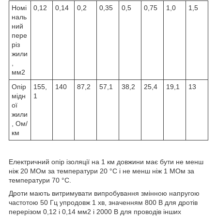
Номі
0,12
0,14
0,2
0,35
0,5
0,75
1,0
1,5
наль
ний
пере
різ
жили
,
мм
2
Опір
155,
140
87,2
57,1
38,2
25,4
19,1
13
мідн
1
ої
жили
, Ом/
км
Електричний опір ізоляції на 1 км довжини має бути не менш
ніж 20 МОм за температури 20 °C і не менш ніж 1 МОм за
температури 70 °C.
Дроти мають витримувати випробування змінною напругою
частотою 50 Гц упродовж 1 хв, значенням 800 В для дротів
перерізом 0,12 і 0,14 мм
2
і 2000 В для проводів інших