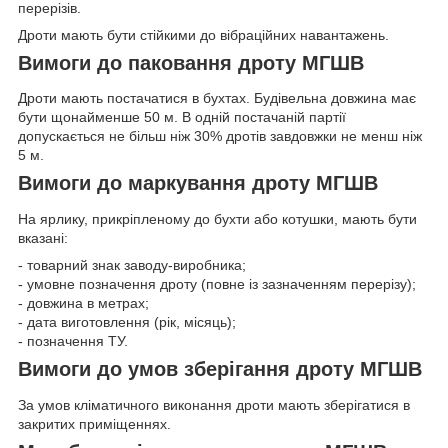
перерізів.
Дроти мають бути стійкими до вібраційних навантажень.
Вимоги до паковання дроту МГШВ
Дроти мають постачатися в бухтах. Будівельна довжина має
бути щонайменше 50 м. В одній постачаній партії
допускається не більш ніж 30% дротів завдовжки не менш ніж
5 м.
Вимоги до маркування дроту МГШВ
На ярлику, прикріпленому до бухти або котушки, мають бути
вказані:
- товарний знак заводу-виробника;
- умовне позначення дроту (повне із зазначенням перерізу);
- довжина в метрах;
- дата виготовлення (рік, місяць);
- позначення ТУ.
Вимоги до умов зберігання дроту МГШВ
За умов кліматичного виконання дроти мають зберігатися в
закритих приміщеннях.