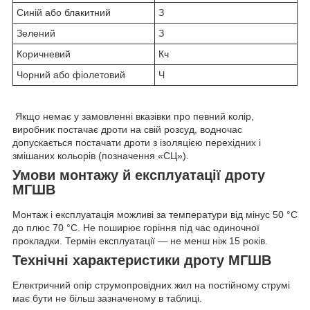
Синій або блакитний
З
Зелений
З
Коричневий
Кч
Чорний або фіолетовий
Ч
Якщо немає у замовленні вказівки про певний колір,
виробник постачає дроти на свій розсуд, водночас
допускається постачати дроти з ізоляцією перехідних і
змішаних кольорів (позначення «СЦ»).
Умови монтажу й експлуатації дроту
МГШВ
Монтаж і експлуатація можливі за температури від мінус 50 °C
до плюс 70 °C. Не поширює горіння під час одиночної
прокладки. Термін експлуатації — не менш ніж 15 років.
Технічні характеристики дроту МГШВ
Електричний опір струмопровідних жил на постійному струмі
має бути не більш зазначеному в таблиці.