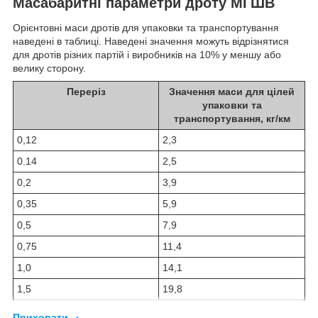
Масабаритні параметри дроту МГШВ
Орієнтовні маси дротів для упаковки та транспортування
наведені в таблиці. Наведені значення можуть відрізнятися
для дротів різних партій і виробників на 10% у меншу або
велику сторону.
Переріз
Значення маси для цілей
упаковки та
транспортування, кг/км
0,12
2,3
0.14
2,5
0,2
3,9
0,35
5,9
0,5
7,9
0,75
11,4
1,0
14,1
1,5
19,8
Приховати