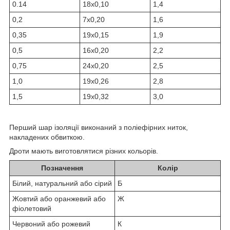
0.14
18х0,10
1,4
0,2
7х0,20
1,6
0,35
19х0,15
1,9
0,5
16х0,20
2,2
0,75
24х0,20
2,5
1,0
19х0,26
2,8
1,5
19х0,32
3,0
Перший шар ізоляції виконаний з поліефірних ниток,
накладених обвиткою.
Дроти мають виготовлятися різних кольорів.
Позначення
Колір
Білий, натуральний або сірий
Б
Жовтий або оранжевий або
Ж
фіолетовий
Червоний або рожевий
К