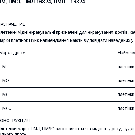
ПМ, ПМО, ПМЛ 16Х24, ПМЛТ 16Х24
НАЗНАЧЕНИЕ
летенки мідні екранувальні призначені для екранування дротів, каб
арки плетінок і їхнє найменування мають відповідати наведених у 
Марка дроту
Наймену
ПМ
плетінки
ПМО
плетінки
ПМЛ
плетінки
ПМЛО
плетінки
КОНСТРУКЦИЯ
летенки марок ПМЛ, ПМЛО виготовляються з мідного дроту, лудже
ідного дроту.