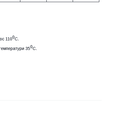
0
юс 110
С.
0
 температури 35
С.