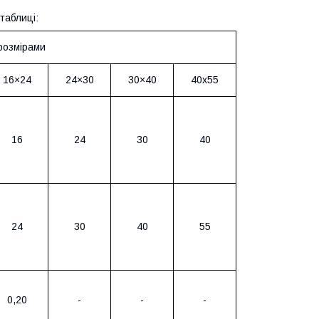
таблиці:
розмірами
16×24
24×30
30×40
40х55
16
24
30
40
24
30
40
55
0,20
-
-
-