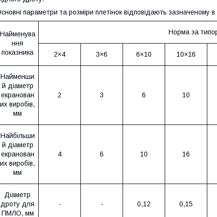
сновні параметри та розміри плетінок відповідають зазначеному в 
Норма за типо
Найменува
ння
показника
2×4
3×6
6×10
10×16
Найменши
й діаметр
екранован
2
3
6
10
их виробів,
мм
Найбільши
й діаметр
екранован
4
6
10
16
их виробів,
мм
Діаметр
дроту для
-
-
0,12
0,15
ПМЛО, мм