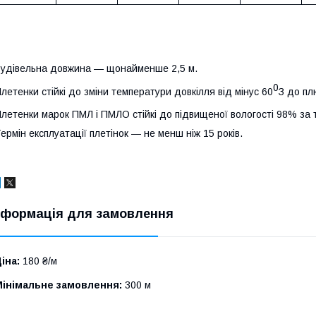
удівельна довжина — щонайменше 2,5 м.
0
летенки стійкі до зміни температури довкілля від мінус 60
З до пл
летенки марок ПМЛ і ПМЛО стійкі до підвищеної вологості 98% за
ермін експлуатації плетінок — не менш ніж 15 років.
нформація для замовлення
іна:
180 ₴/м
Мінімальне замовлення:
300 м