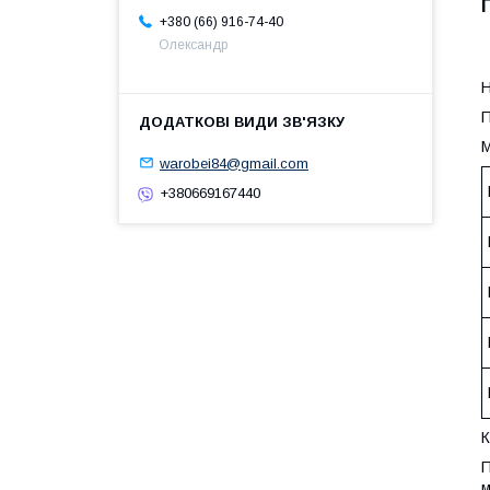
+380 (66) 916-74-40
Олександр
П
М
warobei84@gmail.com
+380669167440
П
м