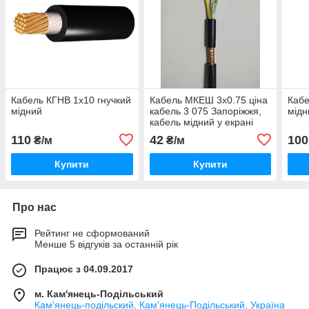
Кабель КГНВ 1х10 гнучкий
Кабель МКЕШ 3х0.75 ціна
Кабе
мідний
кабель 3 075 Запоріжжя,
мідн
кабель мідний у екрані
Україна виробництва СВІТ
110
42
100
₴/м
₴/м
ЕЛЕКТРО
Купити
Купити
Про нас
Рейтинг не сформований
Менше 5 відгуків за останній рік
Працює з 04.09.2017
м. Кам'янець-Подільський
Кам'янець-подільский, Кам'янець-Подільський, Україна