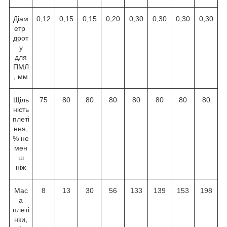
Діам
0,12
0,15
0,15
0,20
0,30
0,30
0,30
0,30
етр
дрот
у
для
ПМЛ
, мм
Щіль
75
80
80
80
80
80
80
80
ність
плеті
ння,
% не
мен
ш
ніж
Мас
8
13
30
56
133
139
153
198
а
плеті
нки,