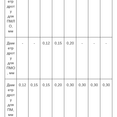
етр
дрот
у
для
ПМЛ
О,
мм
Діам
-
-
0,12
0,15
0,20
-
-
-
етр
дрот
у
для
ПМО
, мм
Діам
0,12
0,15
0,15
0,20
0,30
0,30
0,30
0,30
етр
дрот
у
для
ПМ,
мм