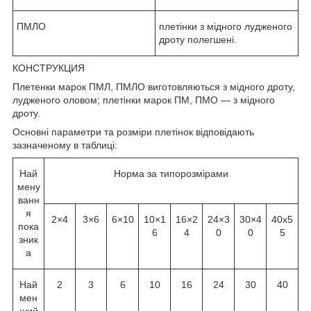
ПМЛО
плетінки з мідного лудженого
дроту полегшені.
КОНСТРУКЦИЯ
Плетенки марок ПМЛ, ПМЛО виготовляються з мідного дроту,
лудженого оловом; плетінки марок ПМ, ПМО — з мідного
дроту.
Основні параметри та розміри плетінок відповідають
зазначеному в таблиці:
Най
Норма за типорозмірами
мену
ванн
я
2×4
3×6
6×10
10×1
16×2
24×3
30×4
40х5
пока
6
4
0
0
5
зник
а
Най
2
3
6
10
16
24
30
40
мен