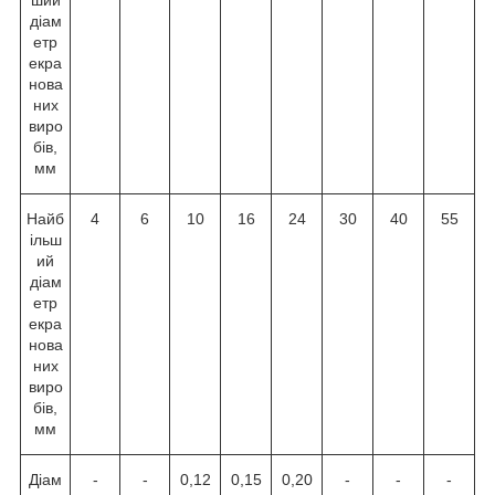
ший
діам
етр
екра
нова
них
виро
бів,
мм
Найб
4
6
10
16
24
30
40
55
ільш
ий
діам
етр
екра
нова
них
виро
бів,
мм
Діам
-
-
0,12
0,15
0,20
-
-
-