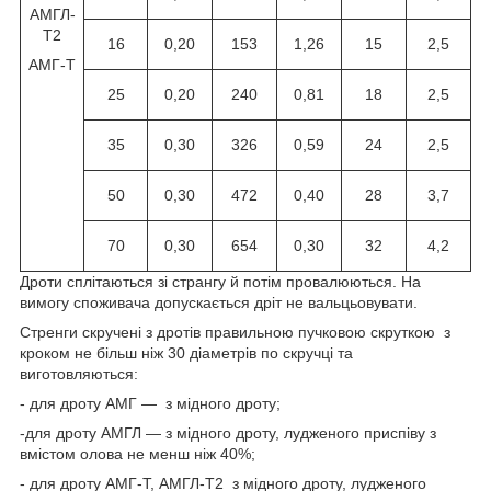
АМГЛ-
Т2
16
0,20
153
1,26
15
2,5
АМГ-Т
25
0,20
240
0,81
18
2,5
35
0,30
326
0,59
24
2,5
50
0,30
472
0,40
28
3,7
70
0,30
654
0,30
32
4,2
Дроти сплітаються зі странгу й потім провалюються. На
вимогу споживача допускається дріт не вальцьовувати.
Стренги скручені з дротів правильною пучковою скруткою з
кроком не більш ніж 30 діаметрів по скручці та
виготовляються:
- для дроту АМГ — з мідного дроту;
-для дроту АМГЛ — з мідного дроту, лудженого приспіву з
вмістом олова не менш ніж 40%;
- для дроту АМГ-Т, АМГЛ-Т2 з мідного дроту, лудженого