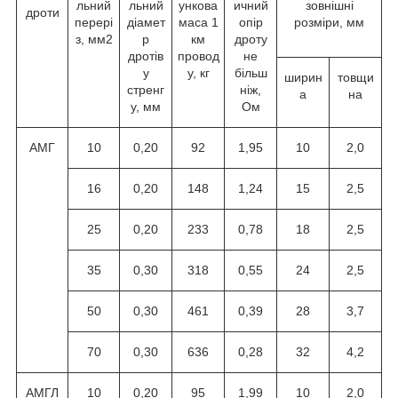
льний
льний
ункова
ичний
зовнішні
дроти
перері
діамет
маса 1
опір
розміри, мм
з, мм
2
р
км
дроту
дротів
провод
не
у
у, кг
більш
ширин
товщи
стренг
ніж,
а
на
у, мм
Ом
АМГ
10
0,20
92
1,95
10
2,0
16
0,20
148
1,24
15
2,5
25
0,20
233
0,78
18
2,5
35
0,30
318
0,55
24
2,5
50
0,30
461
0,39
28
3,7
70
0,30
636
0,28
32
4,2
АМГЛ
10
0,20
95
1,99
10
2,0