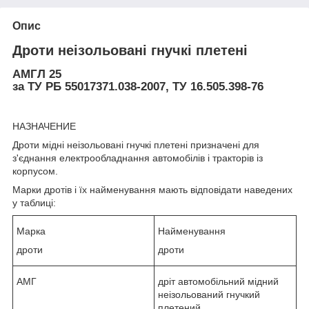
Опис
Дроти неізольовані гнучкі плетені
АМГЛ 25
за ТУ РБ 55017371.038-2007, ТУ 16.505.398-76
НАЗНАЧЕНИЕ
Дроти мідні неізольовані гнучкі плетені призначені для
з'єднання електрообладнання автомобілів і тракторів із
корпусом.
Марки дротів і їх найменування мають відповідати наведених
у таблиці:
Марка
Найменування
дроти
дроти
АМГ
дріт автомобільний мідний
неізольований гнучкий
плетений.