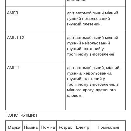
АМГЛ
дріт автомобільний мідний
лужний неізольований
гнучкий плетений.
АМГЛ-Т2
дріт автомобільний мідний
лужний неізольований
гнучкий плетений у
тропічному виготовленні
АМГ-Т
дріт автомобільний, мідний,
лужний, неізольований,
гнучкий, плетений у
тропічному виготовленні, з
мідного дроту, лудженого
оловом.
КОНСТРУКЦИЯ
Марка
Номіна
Номіна
Розрах
Електр
Номінальні