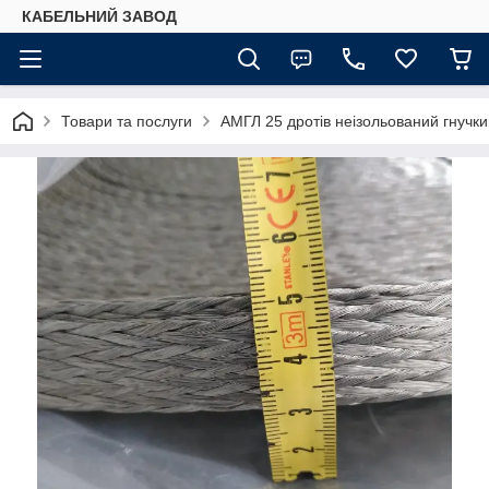
КАБЕЛЬНИЙ ЗАВОД
Товари та послуги
АМГЛ 25 дротів неізольований гнучк