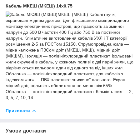
Кабель МКЕШ (МКЕШ) 14х0.75
МКЕШ (МКЕШ) Кабелі гнучкі,
екрановані мідним дротом, Для фіксованого міжприладного
монтажу електричних пристроїв, що працюють за змінної
напруги до 500 В частоти 400 Гц або 750 В за постійної
напруги. Кліматичне виготовлення кабелів УХЛ і Т категорії
розміщення 2-5 за ГОСТом 15150. Струмопровідна жила —
мідна калюжена ПЗСом дріт (МКЕШ, МКШ), мідний дріт
(МКШМ). Ізоляція — полівінілхлоридний пластикат, ізольовані
жили скручені в кабель, у кожному поливі є дві парні жили, що
відрізняються кольором один від одного та від інших жил.
Оболонка — полівінілхлоридний пластикат, для кабелів з
індексом «нг» — ПВХ пластикат зниженої пального. Екран —
мідний дріт, щільність обплетення не менш ніж 65%.
Оболонка — полівінілхлоридний пластикат. Кількість жил — 2,
3, 5, 7, 10, 14
Приховати
Умови доставки