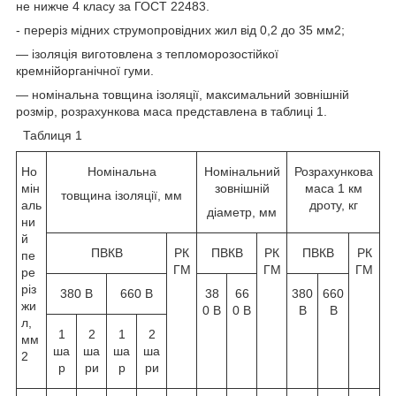
не нижче 4 класу за ГОСТ 22483.
- переріз мідних струмопровідних жил від 0,2 до 35 мм2;
— ізоляція виготовлена з тепломорозостійкої
кремнійорганічної гуми.
— номінальна товщина ізоляції, максимальний зовнішній
розмір, розрахункова маса представлена в таблиці 1.
Таблиця 1
Но
Номінальна
Номінальний
Розрахункова
мін
зовнішній
маса 1 км
товщина ізоляції, мм
аль
дроту, кг
діаметр, мм
ни
й
ПВКВ
РК
ПВКВ
РК
ПВКВ
РК
пе
ГМ
ГМ
ГМ
ре
різ
380 В
660 В
38
66
380
660
жи
0 В
0 В
В
В
л,
1
2
1
2
мм
ша
ша
ша
ша
2
р
ри
р
ри