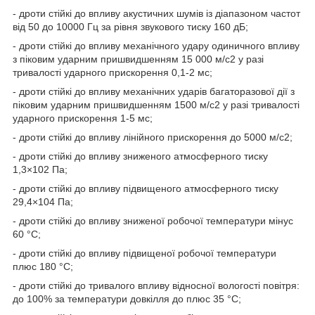
- дроти стійкі до впливу акустичних шумів із діапазоном частот
від 50 до 10000 Гц за рівня звукового тиску 160 дБ;
- дроти стійкі до впливу механічного удару одиничного впливу
з піковим ударним пришвидшенням 15 000 м/с
2
у разі
тривалості ударного прискорення 0,1-2 мс;
- дроти стійкі до впливу механічних ударів багаторазової дії з
піковим ударним пришвидшенням 1500 м/с
2
у разі тривалості
ударного прискорення 1-5 мс;
- дроти стійкі до впливу лінійного прискорення до 5000 м/с
2
;
- дроти стійкі до впливу зниженого атмосферного тиску
1,3×10
2
Па;
- дроти стійкі до впливу підвищеного атмосферного тиску
29,4×10
4
Па;
- дроти стійкі до впливу зниженої робочої температури мінус
60 °C;
- дроти стійкі до впливу підвищеної робочої температури
плюс 180 °C;
- дроти стійкі до тривалого впливу відносної вологості повітря:
до 100% за температури довкілля до плюс 35 °C;