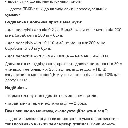
- дроти стійкі до впливу пліснявих грибів;
— дроти ПВКВ стійкі до впливу лаків і просочувальних
сумішей.
Будівельна довжина дротів має бути:
- для перерізів жил від 0,2 до 6 мм
2
включно не менш ніж 200
м на барабані та 100 м у бухті;
- для перерізів жил 10 і 16 мм
2
не менш ніж 200 м на
барабані та 50 м у бухті;
- для перерізів жил 25 мм
2
і вище — не менш ніж 50 м.
Допускаються відрізування дротів завдовжки не менш ніж 20 м
у кількості не більш ніж 25% від партії для дроту ПВКВ,
завдовжки не менш ніж 1,5 м у кількості не більш ніж 10% для
дроту РКГМ.
Надійність:
- термін експлуатації дротів не менш ніж 8 років;
- гарантійний термін експлуатації — 2 роки.
Вказівки щодо монтажу, експлуатації та утилізації:
— дроти призначені для використання в умовах, як високих,
так і порівняно низьких температур довкілля. Вони можуть