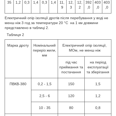
35
1,2
0,3
1,4
0,3
1,4
11,
12,
12,
392
403
403
9
3
2
,0
,0
,0
Електричний опір ізоляції дротів після перебування у воді не
менш ніж 3 год за температури 20 °C на 1 км довжини
представлено в таблиці 2.
Таблиця 2
Марка дроту
Номінальний
Електричний опір ізоляції,
переріз жили,
МОм, не менш ніж
мм
під час
на період
приймання та
експлуатації
постачання
та зберігання
ПВКВ-380
0,2 - 1,5
150
1,5
2,5 - 6
120
1,2
10 - 35
80
0,8