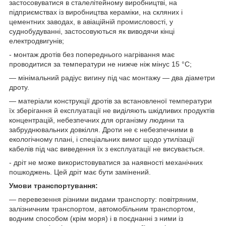
застосовуватися в сталелітейному виробництві, на
підприємствах із виробництва кераміки, на скляних і
цементних заводах, в авіаційній промисловості, у
суднобудуванні, застосовуються як виводячи кінці
електродвигунів;
- монтаж дротів без попереднього нагрівання має
проводитися за температури не нижче ніж мінус 15 °C;
— мінімальний радіус вигину під час монтажу — два діаметри
дроту.
— матеріали конструкції дротів за встановленої температури
їх зберігання й експлуатації не виділяють шкідливих продуктів
концентрацій, небезпечних для організму людини та
забруднювальних довкілля. Дроти не є небезпечними в
екологічному плані, і спеціальних вимог щодо утилізації
кабелів під час виведення їх з експлуатації не висувається.
- дріт не може використовуватися за наявності механічних
пошкоджень. Цей дріт має бути замінений.
Умови транспортування:
— перевезення різними видами транспорту: повітряним,
залізничним транспортом, автомобільним транспортом,
водним способом (крім моря) і в поєднанні з ними із