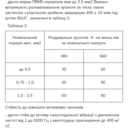
- дроти марки ПВКВ перерізом жив до 2,5 мм
2
Вмикно
витримують розчавлювальне зусилля за тиску такою
частиною з різальною крайкою завширшки 400 ± 10 мкм під
кутом 90±5°, зазначені в таблиці 3:
Таблиця 3
Номінальний
Роздавальне зусилля, Н, не менш ніж
переріз жил, мм2
за номінальної напруги
380
660
до 0,5
30
60
0,75 - 1,0
40
80
1,5 - 2,5
60
80
Стійкість до зовнішніх впливових чинників:
- дроти стійкі до впливу синусоїдальної вібрації з діапазоном
частот від 1 до 5000 Гц з амплітудою прискорення до 400 м/
с
2
;