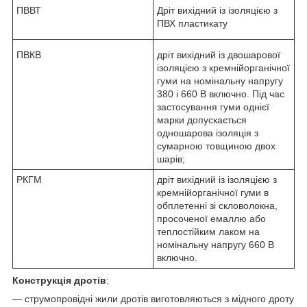
ПВВТ
Дріт вихідний із ізоляцією з
ПВХ пластикату
ПВКВ
дріт вихідний із двошарової
ізоляцією з кремнійорганічної
гуми на номінальну напругу
380 і 660 В включно. Під час
застосування гуми однієї
марки допускається
одношарова ізоляція з
сумарною товщиною двох
шарів;
РКГМ
дріт вихідний із ізоляцією з
кремнійорганічної гуми в
обплетенні зі скловолокна,
просоченої емаллю або
теплостійким лаком на
номінальну напругу 660 В
включно.
Конструкція дротів
:
— струмопровідні жили дротів виготовляються з мідного дроту