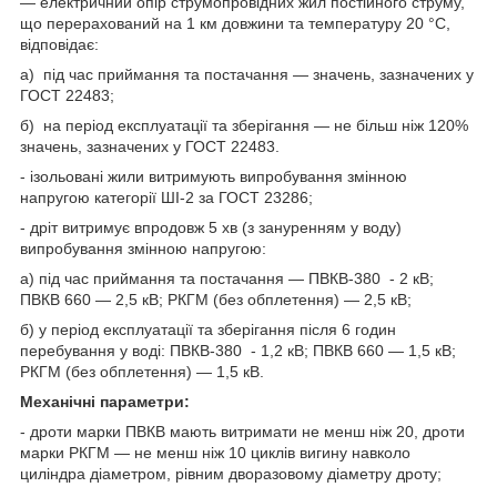
— електричний опір струмопровідних жил постійного струму,
що перерахований на 1 км довжини та температуру 20 °C,
відповідає:
а) під час приймання та постачання — значень, зазначених у
ГОСТ 22483;
б) на період експлуатації та зберігання — не більш ніж 120%
значень, зазначених у ГОСТ 22483.
- ізольовані жили витримують випробування змінною
напругою категорії ШІ-2 за ГОСТ 23286;
- дріт витримує впродовж 5 хв (з зануренням у воду)
випробування змінною напругою:
а) під час приймання та постачання — ПВКВ-380 - 2 кВ;
ПВКВ 660 — 2,5 кВ; РКГМ (без обплетення) — 2,5 кВ;
б) у період експлуатації та зберігання після 6 годин
перебування у воді: ПВКВ-380 - 1,2 кВ; ПВКВ 660 — 1,5 кВ;
РКГМ (без обплетення) — 1,5 кВ.
Механічні параметри:
- дроти марки ПВКВ мають витримати не менш ніж 20, дроти
марки РКГМ — не менш ніж 10 циклів вигину навколо
циліндра діаметром, рівним дворазовому діаметру дроту;