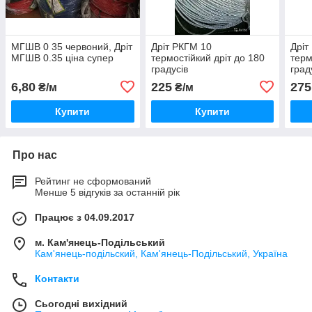
МГШВ 0 35 червоний, Дріт
Дріт РКГМ 10
Дріт
МГШВ 0.35 ціна супер
термостійкий дріт до 180
терм
градусів
град
6,80
225
275
₴/м
₴/м
Купити
Купити
Про нас
Рейтинг не сформований
Менше 5 відгуків за останній рік
Працює з 04.09.2017
м. Кам'янець-Подільський
Кам'янець-подільский, Кам'янець-Подільський, Україна
Контакти
Сьогодні вихідний