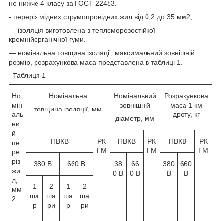
не нижче 4 класу за ГОСТ 22483.
- переріз мідних струмопровідних жил від 0,2 до 35 мм2;
— ізоляція виготовлена з тепломорозостійкої
кремнійорганічної гуми.
— номінальна товщина ізоляції, максимальний зовнішній
розмір, розрахункова маса представлена в таблиці 1.
Таблиця 1
Но
Номінальна
Номінальний
Розрахункова
мін
зовнішній
маса 1 км
товщина ізоляції, мм
аль
дроту, кг
діаметр, мм
ни
й
ПВКВ
РК
ПВКВ
РК
ПВКВ
РК
пе
ГМ
ГМ
ГМ
ре
різ
380 В
660 В
38
66
380
660
жи
0 В
0 В
В
В
л,
1
2
1
2
мм
ша
ша
ша
ша
2
р
ри
р
ри