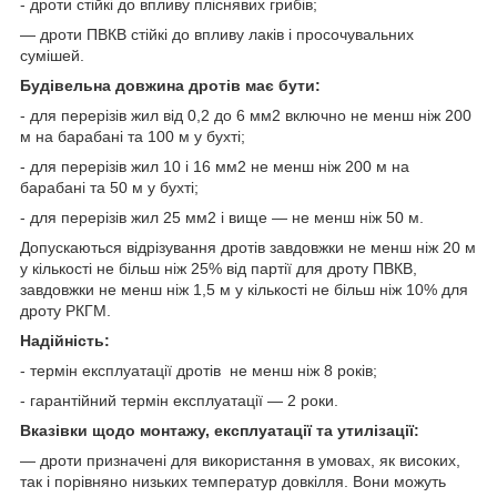
- дроти стійкі до впливу пліснявих грибів;
— дроти ПВКВ стійкі до впливу лаків і просочувальних
сумішей.
Будівельна довжина дротів має бути:
- для перерізів жил від 0,2 до 6 мм
2
включно не менш ніж 200
м на барабані та 100 м у бухті;
- для перерізів жил 10 і 16 мм
2
не менш ніж 200 м на
барабані та 50 м у бухті;
- для перерізів жил 25 мм
2
і вище — не менш ніж 50 м.
Допускаються відрізування дротів завдовжки не менш ніж 20 м
у кількості не більш ніж 25% від партії для дроту ПВКВ,
завдовжки не менш ніж 1,5 м у кількості не більш ніж 10% для
дроту РКГМ.
Надійність:
- термін експлуатації дротів не менш ніж 8 років;
- гарантійний термін експлуатації — 2 роки.
Вказівки щодо монтажу, експлуатації та утилізації:
— дроти призначені для використання в умовах, як високих,
так і порівняно низьких температур довкілля. Вони можуть