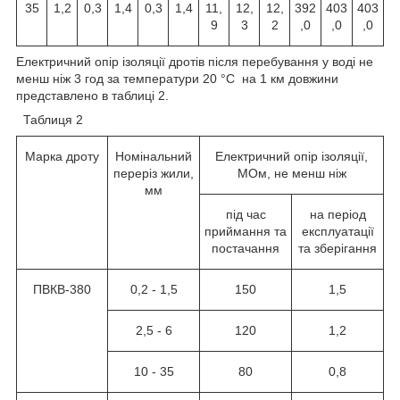
35
1,2
0,3
1,4
0,3
1,4
11,
12,
12,
392
403
403
9
3
2
,0
,0
,0
Електричний опір ізоляції дротів після перебування у воді не
менш ніж 3 год за температури 20 °C на 1 км довжини
представлено в таблиці 2.
Таблиця 2
Марка дроту
Номінальний
Електричний опір ізоляції,
переріз жили,
МОм, не менш ніж
мм
під час
на період
приймання та
експлуатації
постачання
та зберігання
ПВКВ-380
0,2 - 1,5
150
1,5
2,5 - 6
120
1,2
10 - 35
80
0,8