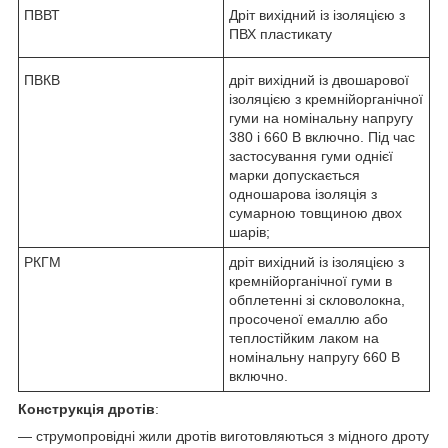
ПВВТ
Дріт вихідний із ізоляцією з
ПВХ пластикату
ПВКВ
дріт вихідний із двошарової
ізоляцією з кремнійорганічної
гуми на номінальну напругу
380 і 660 В включно. Під час
застосування гуми однієї
марки допускається
одношарова ізоляція з
сумарною товщиною двох
шарів;
РКГМ
дріт вихідний із ізоляцією з
кремнійорганічної гуми в
обплетенні зі скловолокна,
просоченої емаллю або
теплостійким лаком на
номінальну напругу 660 В
включно.
Конструкція дротів
:
— струмопровідні жили дротів виготовляються з мідного дроту