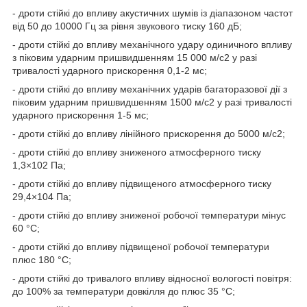
- дроти стійкі до впливу акустичних шумів із діапазоном частот
від 50 до 10000 Гц за рівня звукового тиску 160 дБ;
- дроти стійкі до впливу механічного удару одиничного впливу
з піковим ударним пришвидшенням 15 000 м/с
2
у разі
тривалості ударного прискорення 0,1-2 мс;
- дроти стійкі до впливу механічних ударів багаторазової дії з
піковим ударним пришвидшенням 1500 м/с
2
у разі тривалості
ударного прискорення 1-5 мс;
- дроти стійкі до впливу лінійного прискорення до 5000 м/с
2
;
- дроти стійкі до впливу зниженого атмосферного тиску
1,3×10
2
Па;
- дроти стійкі до впливу підвищеного атмосферного тиску
29,4×10
4
Па;
- дроти стійкі до впливу зниженої робочої температури мінус
60 °C;
- дроти стійкі до впливу підвищеної робочої температури
плюс 180 °C;
- дроти стійкі до тривалого впливу відносної вологості повітря:
до 100% за температури довкілля до плюс 35 °C;