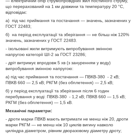
— електричний опір струмопровідних жил постійного струму,
що перерахований на 1 км довжини та температуру 20 °C,
відповідає:
а) під час приймання та постачання — значень, зазначених у
ГОСТ 22483;
б) на період експлуатації та зберігання — не більш ніж 120%
значень, зазначених у ГОСТ 22483.
- ізольовані жили витримують випробування змінною
напругою категорії ШІ-2 за ГОСТ 23286;
- дріт витримує впродовж 5 хв (з зануренням у воду)
випробування змінною напругою:
а) під час приймання та постачання — ПВКВ-380 - 2 кВ;
ПВКВ 660 — 2,5 кВ; РКГМ (без обплетення) — 2,5 кВ;
б) у період експлуатації та зберігання після 6 годин
перебування у воді: ПВКВ-380 - 1,2 кВ; ПВКВ 660 — 1,5 кВ;
РКГМ (без обплетення) — 1,5 кВ.
Механічні параметри:
- дроти марки ПВКВ мають витримати не менш ніж 20, дроти
марки РКГМ — не менш ніж 10 циклів вигину навколо
циліндра діаметром, рівним дворазовому діаметру дроту;