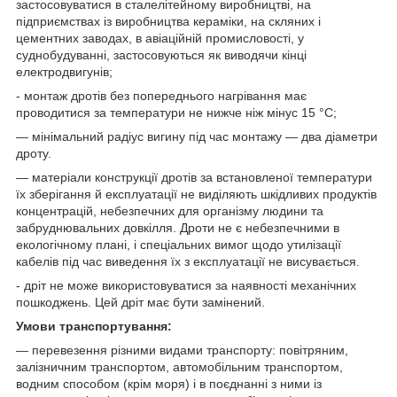
застосовуватися в сталелітейному виробництві, на
підприємствах із виробництва кераміки, на скляних і
цементних заводах, в авіаційній промисловості, у
суднобудуванні, застосовуються як виводячи кінці
електродвигунів;
- монтаж дротів без попереднього нагрівання має
проводитися за температури не нижче ніж мінус 15 °C;
— мінімальний радіус вигину під час монтажу — два діаметри
дроту.
— матеріали конструкції дротів за встановленої температури
їх зберігання й експлуатації не виділяють шкідливих продуктів
концентрацій, небезпечних для організму людини та
забруднювальних довкілля. Дроти не є небезпечними в
екологічному плані, і спеціальних вимог щодо утилізації
кабелів під час виведення їх з експлуатації не висувається.
- дріт не може використовуватися за наявності механічних
пошкоджень. Цей дріт має бути замінений.
Умови транспортування:
— перевезення різними видами транспорту: повітряним,
залізничним транспортом, автомобільним транспортом,
водним способом (крім моря) і в поєднанні з ними із