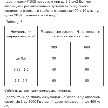
- дроти марки ПВКВ перерізом жив до 2,5 мм
2
Вмикно
витримують розчавлювальне зусилля за тиску такою
частиною з різальною крайкою завширшки 400 ± 10 мкм під
кутом 90±5°, зазначені в таблиці 3:
Таблиця 3
Номінальний
Роздавальне зусилля, Н, не менш ніж
переріз жил, мм2
за номінальної напруги
380
660
до 0,5
30
60
0,75 - 1,0
40
80
1,5 - 2,5
60
80
Стійкість до зовнішніх впливових чинників:
- дроти стійкі до впливу синусоїдальної вібрації з діапазоном
частот від 1 до 5000 Гц з амплітудою прискорення до 400 м/
с
2
;