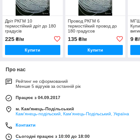
Дріт РКГМ 10
Провод РКГМ 6
МГШВ
термостійкий дріт до 180
термостійкий провод до
Купи
градусів
180 градусов
виги
ціна
225
135
9
₴/м
₴/м
₴/
Купити
Купити
Про нас
Рейтинг не сформований
Менше 5 відгуків за останній рік
Працює з 04.09.2017
м. Кам'янець-Подільський
Кам'янець-подільский, Кам'янець-Подільський, Україна
Контакти
Сьогодні працює з 10:00 до 18:00