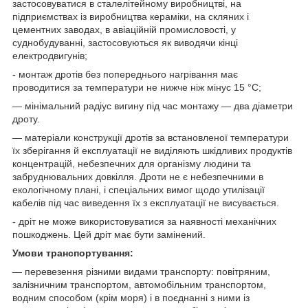
застосовуватися в сталелітейному виробництві, на
підприємствах із виробництва кераміки, на скляних і
цементних заводах, в авіаційній промисловості, у
суднобудуванні, застосовуються як виводячи кінці
електродвигунів;
- монтаж дротів без попереднього нагрівання має
проводитися за температури не нижче ніж мінус 15 °C;
— мінімальний радіус вигину під час монтажу — два діаметри
дроту.
— матеріали конструкції дротів за встановленої температури
їх зберігання й експлуатації не виділяють шкідливих продуктів
концентрацій, небезпечних для організму людини та
забруднювальних довкілля. Дроти не є небезпечними в
екологічному плані, і спеціальних вимог щодо утилізації
кабелів під час виведення їх з експлуатації не висувається.
- дріт не може використовуватися за наявності механічних
пошкоджень. Цей дріт має бути замінений.
Умови транспортування:
— перевезення різними видами транспорту: повітряним,
залізничним транспортом, автомобільним транспортом,
водним способом (крім моря) і в поєднанні з ними із