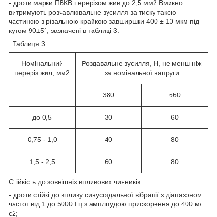
- дроти марки ПВКВ перерізом жив до 2,5 мм
2
Вмикно
витримують розчавлювальне зусилля за тиску такою
частиною з різальною крайкою завширшки 400 ± 10 мкм під
кутом 90±5°, зазначені в таблиці 3:
Таблиця 3
Номінальний
Роздавальне зусилля, Н, не менш ніж
переріз жил, мм2
за номінальної напруги
380
660
до 0,5
30
60
0,75 - 1,0
40
80
1,5 - 2,5
60
80
Стійкість до зовнішніх впливових чинників:
- дроти стійкі до впливу синусоїдальної вібрації з діапазоном
частот від 1 до 5000 Гц з амплітудою прискорення до 400 м/
с
2
;