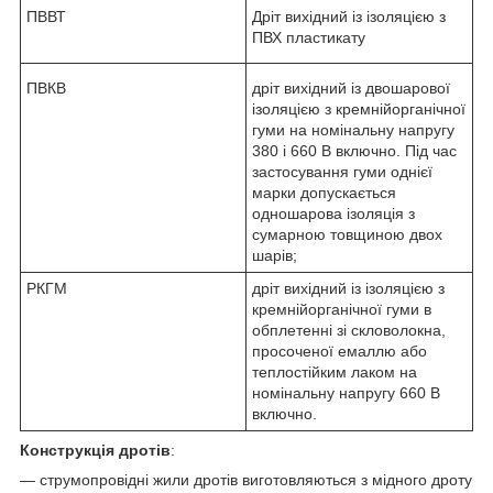
ПВВТ
Дріт вихідний із ізоляцією з
ПВХ пластикату
ПВКВ
дріт вихідний із двошарової
ізоляцією з кремнійорганічної
гуми на номінальну напругу
380 і 660 В включно. Під час
застосування гуми однієї
марки допускається
одношарова ізоляція з
сумарною товщиною двох
шарів;
РКГМ
дріт вихідний із ізоляцією з
кремнійорганічної гуми в
обплетенні зі скловолокна,
просоченої емаллю або
теплостійким лаком на
номінальну напругу 660 В
включно.
Конструкція дротів
:
— струмопровідні жили дротів виготовляються з мідного дроту