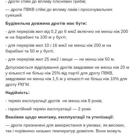
- дроти стійкі до впливу пліснявих грибів;
— дроти ПВКВ стійкі до впливу лаків і просочувальних
сумішей.
Будівельна довжина дротів має бути:
- для перерізів жил від 0,2 до 6 мм
2
включно не менш ніж 200
м на барабані та 100 м у бухті;
- для перерізів жил 10 і 16 мм
2
не менш ніж 200 м на
барабані та 50 м у бухті;
- для перерізів жил 25 мм
2
і вище — не менш ніж 50 м.
Допускаються відрізування дротів завдовжки не менш ніж 20 м
у кількості не більш ніж 25% від партії для дроту ПВКВ,
завдовжки не менш ніж 1,5 м у кількості не більш ніж 10% для
дроту РКГМ.
Надійність:
- термін експлуатації дротів не менш ніж 8 років;
- гарантійний термін експлуатації — 2 роки.
Вказівки щодо монтажу, експлуатації та утилізації:
— дроти призначені для використання в умовах, як високих,
так і порівняно низьких температур довкілля. Вони можуть