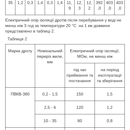
35
1,2
0,3
1,4
0,3
1,4
11,
12,
12,
392
403
403
9
3
2
,0
,0
,0
Електричний опір ізоляції дротів після перебування у воді не
менш ніж 3 год за температури 20 °C на 1 км довжини
представлено в таблиці 2.
Таблиця 2
Марка дроту
Номінальний
Електричний опір ізоляції,
переріз жили,
МОм, не менш ніж
мм
під час
на період
приймання та
експлуатації
постачання
та зберігання
ПВКВ-380
0,2 - 1,5
150
1,5
2,5 - 6
120
1,2
10 - 35
80
0,8