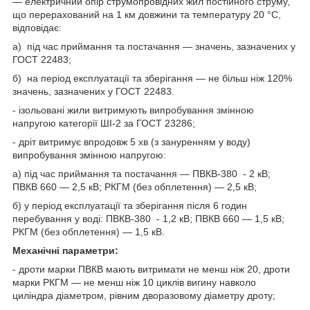
— електричний опір струмопровідних жил постійного струму,
що перерахований на 1 км довжини та температуру 20 °C,
відповідає:
а) під час приймання та постачання — значень, зазначених у
ГОСТ 22483;
б) на період експлуатації та зберігання — не більш ніж 120%
значень, зазначених у ГОСТ 22483.
- ізольовані жили витримують випробування змінною
напругою категорії ШІ-2 за ГОСТ 23286;
- дріт витримує впродовж 5 хв (з зануренням у воду)
випробування змінною напругою:
а) під час приймання та постачання — ПВКВ-380 - 2 кВ;
ПВКВ 660 — 2,5 кВ; РКГМ (без обплетення) — 2,5 кВ;
б) у період експлуатації та зберігання після 6 годин
перебування у воді: ПВКВ-380 - 1,2 кВ; ПВКВ 660 — 1,5 кВ;
РКГМ (без обплетення) — 1,5 кВ.
Механічні параметри:
- дроти марки ПВКВ мають витримати не менш ніж 20, дроти
марки РКГМ — не менш ніж 10 циклів вигину навколо
циліндра діаметром, рівним дворазовому діаметру дроту;