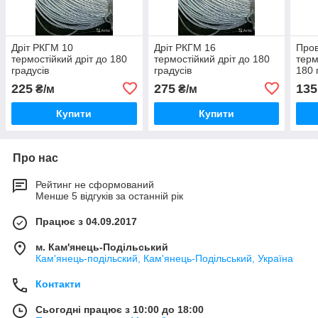
Дріт РКГМ 10
Дріт РКГМ 16
Про
термостійкий дріт до 180
термостійкий дріт до 180
терм
градусів
градусів
180 
225
275
135
₴/м
₴/м
Купити
Купити
Про нас
Рейтинг не сформований
Менше 5 відгуків за останній рік
Працює з 04.09.2017
м. Кам'янець-Подільський
Кам'янець-подільский, Кам'янець-Подільський, Україна
Контакти
Сьогодні працює з 10:00 до 18:00