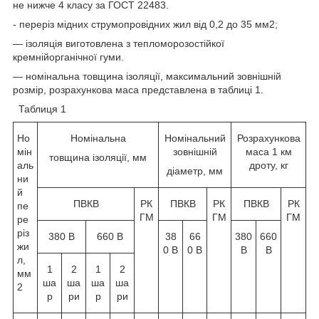
не нижче 4 класу за ГОСТ 22483.
- переріз мідних струмопровідних жил від 0,2 до 35 мм2;
— ізоляція виготовлена з тепломорозостійкої
кремнійорганічної гуми.
— номінальна товщина ізоляції, максимальний зовнішній
розмір, розрахункова маса представлена в таблиці 1.
Таблиця 1
Но
Номінальна
Номінальний
Розрахункова
мін
зовнішній
маса 1 км
товщина ізоляції, мм
аль
дроту, кг
діаметр, мм
ни
й
ПВКВ
РК
ПВКВ
РК
ПВКВ
РК
пе
ГМ
ГМ
ГМ
ре
різ
380 В
660 В
38
66
380
660
жи
0 В
0 В
В
В
л,
1
2
1
2
мм
ша
ша
ша
ша
2
р
ри
р
ри