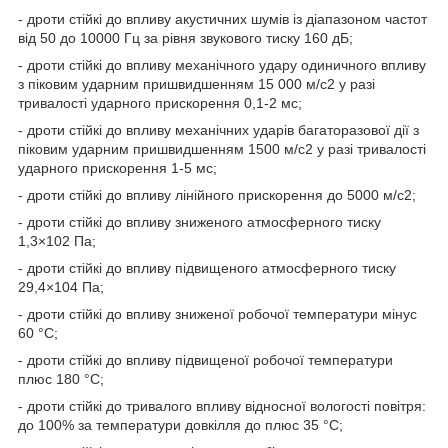
- дроти стійкі до впливу акустичних шумів із діапазоном частот
від 50 до 10000 Гц за рівня звукового тиску 160 дБ;
- дроти стійкі до впливу механічного удару одиничного впливу
з піковим ударним пришвидшенням 15 000 м/с
2
у разі
тривалості ударного прискорення 0,1-2 мс;
- дроти стійкі до впливу механічних ударів багаторазової дії з
піковим ударним пришвидшенням 1500 м/с
2
у разі тривалості
ударного прискорення 1-5 мс;
- дроти стійкі до впливу лінійного прискорення до 5000 м/с
2
;
- дроти стійкі до впливу зниженого атмосферного тиску
1,3×10
2
Па;
- дроти стійкі до впливу підвищеного атмосферного тиску
29,4×10
4
Па;
- дроти стійкі до впливу зниженої робочої температури мінус
60 °C;
- дроти стійкі до впливу підвищеної робочої температури
плюс 180 °C;
- дроти стійкі до тривалого впливу відносної вологості повітря:
до 100% за температури довкілля до плюс 35 °C;