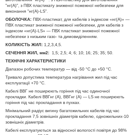
"нг(А)", з ПВХ пластикату зниженої пожежної небезпеки для
виконання "нг(А)-LS".
ОБОЛОЧКА:
ПВХ-пластикат, для кабелів з індексом «нг(А)» —
ПВХ пластикат зниженої пожежної небезпеки, для кабелів з
індексом «нг(А)-LS» — ПВХ пластикат зниженої пожежної
небезпеки з низьким газо- та димовиділенням.
КОЛИКІСТЬ ЖИЛ:
1,2,3,4,5.
СЕЧЕННЯ ЖИЛ, мм2:
1,5; 2,5; 4; 6; 10; 16; 25; 35; 50.
ТЕХНІЧНІ ХАРАКТЕРИСТИКИ
Діапазон робочих температур — від -50 °C до +50 °C.
Тривало допустима температура нагрівання жил під час
експлуатації +70 °C.
Кабелі ВВГ не поширюють горіння під час одиночної
прокладки. Кабелі ВВГнг (А), ВВГнг (А) — LS не поширюють
горіння під час прокладання в пухках.
Мінімальний радіус вигину багатожильних кабелів під час
прокладання 7,5 зовнішніх діаметрів кабелю, одножильних-10
зовнішніх діаметрів.
Кабелі експлуатуються за відносної вологості повітря до 98%