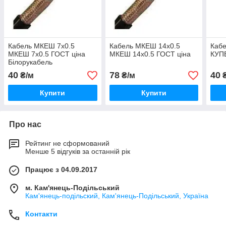
Кабель МКЕШ 7х0.5
Кабель МКЕШ 14х0.5
Кабе
МКЕШ 7х0.5 ГОСТ ціна
МКЕШ 14х0.5 ГОСТ ціна
КУП
Білорукабель
40
78
40
₴/м
₴/м
₴
Купити
Купити
Про нас
Рейтинг не сформований
Менше 5 відгуків за останній рік
Працює з 04.09.2017
м. Кам'янець-Подільський
Кам'янець-подільский, Кам'янець-Подільський, Україна
Контакти