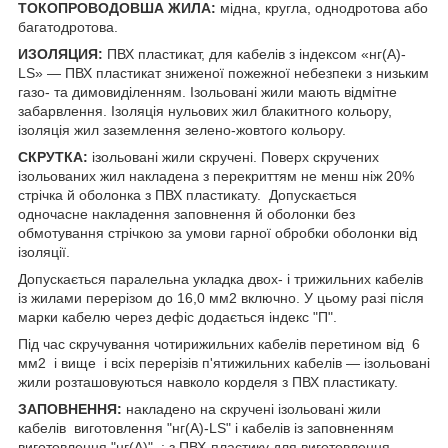
ТОКОПРОВОДОВША ЖИЛА:
мідна, кругла, однодротова або
багатодротова.
ИЗОЛЯЦИЯ:
ПВХ пластикат, для кабелів з індексом «нг(А)-
LS» — ПВХ пластикат зниженої пожежної небезпеки з низьким
газо- та димовиділенням. Ізольовані жили мають відмітне
забарвлення. Ізоляція нульових жил блакитного кольору,
ізоляція жил заземлення зелено-жовтого кольору.
СКРУТКА:
ізольовані жили скручені. Поверх скручених
ізольованих жил накладена з перекриттям не менш ніж 20%
стрічка й оболонка з ПВХ пластикату. Допускається
одночасне накладення заповнення й оболонки без
обмотування стрічкою за умови гарної обробки оболонки від
ізоляції.
Допускається паралельна укладка двох- і трижильних кабелів
із жилами перерізом до 16,0 мм2 включно. У цьому разі після
марки кабелю через дефіс додається індекс "П".
Під час скручування чотирижильних кабелів перетином від 6
мм2 і вище і всіх перерізів п'ятижильних кабелів — ізольовані
жили розташовуються навколо корделя з ПВХ пластикату.
ЗАПОВНЕННЯ:
накладено на скручені ізольовані жили
кабелів виготовлення "нг(А)-LS" і кабелів із заповненням
виготовлення "нг(А)" : з ПВХ-пластику для виготовлення