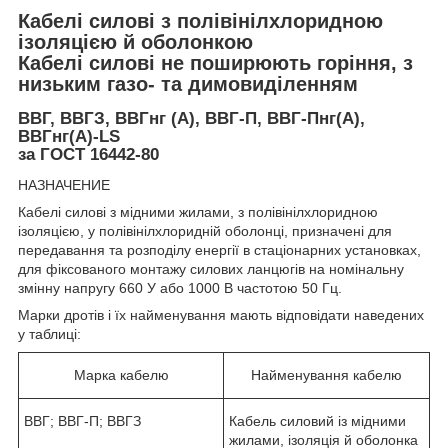
Кабелі силові з полівінілхлоридною
ізоляцією й оболонкою
Кабелі силові не поширюють горіння, з
низьким газо- та димовиділенням
ВВГ, ВВГЗ, ВВГнг (А), ВВГ-П, ВВГ-Пнг(А),
ВВГнг(А)-LS
за ГОСТ 16442-80
НАЗНАЧЕНИЕ
Кабелі силові з мідними жилами, з полівінілхлоридною
ізоляцією, у полівінілхлоридній оболонці, призначені для
передавання та розподілу енергії в стаціонарних установках,
для фіксованого монтажу силових ланцюгів на номінальну
змінну напругу 660 У або 1000 В частотою 50 Гц.
Марки дротів і їх найменування мають відповідати наведених
у таблиці:
Марка кабелю
Найменування кабелю
ВВГ; ВВГ-П; ВВГЗ
Кабель силовий із мідними
жилами, ізоляція й оболонка