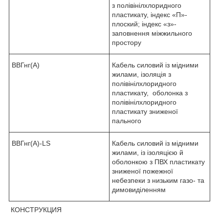
з полівінілхлоридного
пластикату, індекс «П»-
плоский; індекс «з»-
заповнення міжжильного
простору
ВВГнг(А)
Кабель силовий із мідними
жилами, ізоляція з
полівінілхлоридного
пластикату, оболонка з
полівінілхлоридного
пластикату зниженої
пального
ВВГнг(А)-LS
Кабель силовий із мідними
жилами, із ізоляцією й
оболонкою з ПВХ пластикату
зниженої пожежної
небезпеки з низьким газо- та
димовиділенням
КОНСТРУКЦИЯ