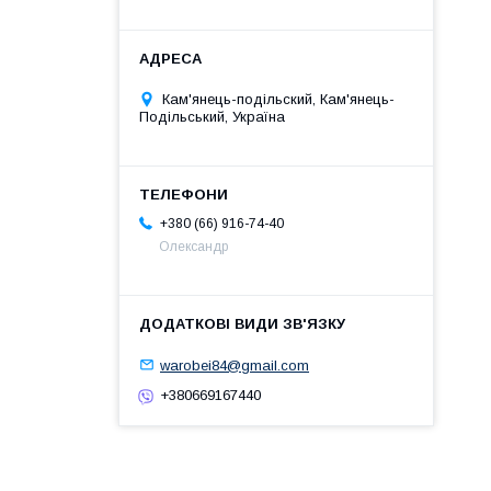
Кам'янець-подільский, Кам'янець-
Подільський, Україна
+380 (66) 916-74-40
Олександр
warobei84@gmail.com
+380669167440