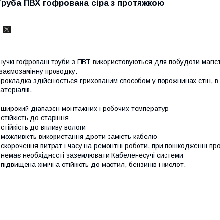
Труба ПВХ гофрована сіра з протяжкою
нучкі гофровані труби з ПВТ використовуються для побудови магіс
заємозамінну проводку.
рокладка здійснюється прихованим способом у порожнинах стін, в 
атеріалів.
 широкий діапазон монтажних і робочих температур
 стійкість до старіння
 стійкість до впливу вологи
 можливість використання дроти замість кабелю
 скорочення витрат і часу на ремонтні роботи, при пошкодженні пр
 немає необхідності заземлювати Кабеленесучі системи
 підвищена хімічна стійкість до мастил, бензинів і кислот.