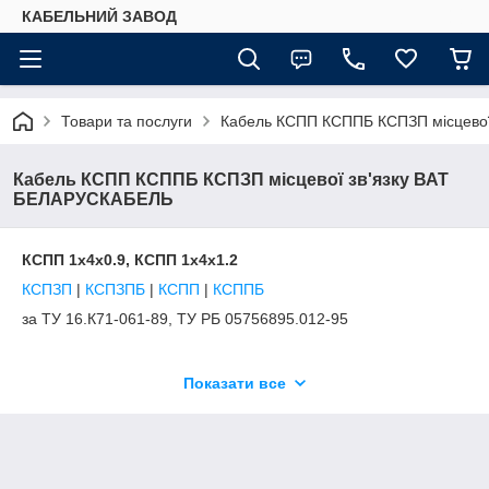
КАБЕЛЬНИЙ ЗАВОД
Товари та послуги
Кабель КСПП КСППБ КСПЗП місцево
Кабель КСПП КСППБ КСПЗП місцевої зв'язку ВАТ
БЕЛАРУСКАБЕЛЬ
КСПП 1х4х0.9, КСПП 1х4х1.2
КСПЗП
|
КСПЗПБ
|
КСПП
|
КСППБ
за ТУ 16.К71-061-89, ТУ РБ 05756895.012-95
Показати все
ПРИЗНАЧЕННЯ
Р/а ліній міжстанційного та зв'язку з системами передачі з
тимчасовим поділом каналів і імпульсно-кодовою модуляцією
зі швидкістю передачі до 2048 кбіт/с при напрузі