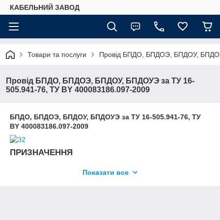
КАБЕЛЬНИЙ ЗАВОД
Товари та послуги
Провід БПДО, БПДОЭ, БПДОУ, БПДОУ
Провід БПДО, БПДОЭ, БПДОУ, БПДОУЭ за ТУ 16-
505.941-76, ТУ BY 400083186.097-2009
БПДО, БПДОЭ, БПДОУ, БПДОУЭ за ТУ 16-505.941-76, ТУ
BY 400083186.097-2009
ПРИЗНАЧЕННЯ
Для фіксованого внутріпріборного і межприборних монтажу
Показати все
електричних пристроїв і вивідних кінців бортовий
електроапаратури авіаційної техніки при напрузі до 600В
змінного струму частотою до 2000 Гц або постійній напрузі
до 850В при температурі від мінус 60°С до плюс 105°С.
Дроти виготовляються в кліматичному виконанні У по ГОСТ В