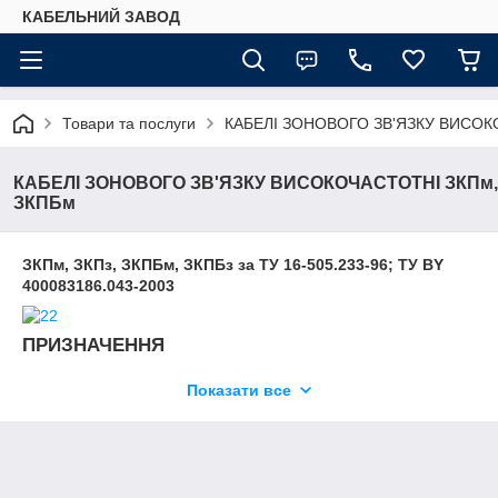
КАБЕЛЬНИЙ ЗАВОД
Товари та послуги
КАБЕЛІ ЗОНОВОГО ЗВ'ЯЗКУ ВИСОК
КАБЕЛІ ЗОНОВОГО ЗВ'ЯЗКУ ВИСОКОЧАСТОТНІ ЗКПм,
ЗКПБм
ЗКПм, ЗКПз, ЗКПБм, ЗКПБз за ТУ 16-505.233-96; ТУ BY
400083186.043-2003
ПРИЗНАЧЕННЯ
Для кабельних ліній зонового зв'язку систем передачі До-60
Показати все
для частот до 250 кГц Кабелі забезпечують передачу
напругою дистанційного живлення до 690 в змінного струму
частотою 50 Гц.
Кабелі виготовляються в кліматичному виконанні УХЛ,
категорія розміщення 5 по ГОСТ 15150.